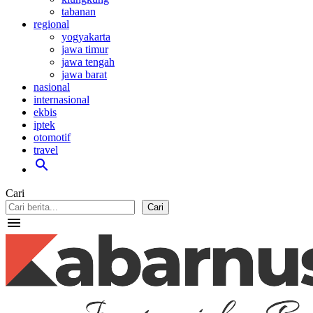
tabanan
regional
yogyakarta
jawa timur
jawa tengah
jawa barat
nasional
internasional
ekbis
iptek
otomotif
travel
search
Cari
Cari
menu