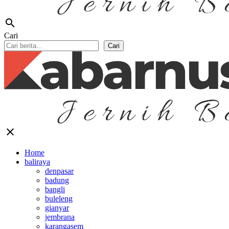
search
Cari
Cari
close
Home
baliraya
denpasar
badung
bangli
buleleng
gianyar
jembrana
karangasem