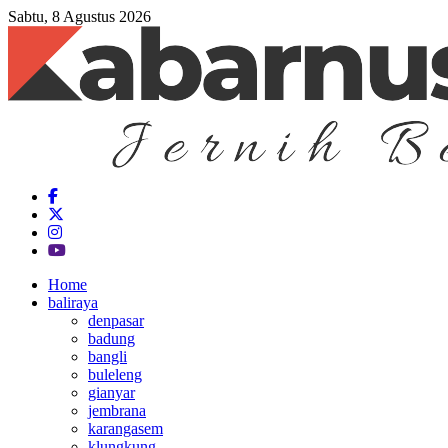
Sabtu, 8 Agustus 2026
Home
baliraya
denpasar
badung
bangli
buleleng
gianyar
jembrana
karangasem
klungkung