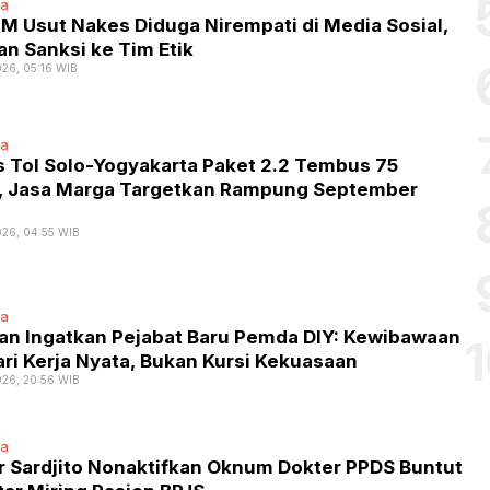
ta
M Usut Nakes Diduga Nirempati di Media Sosial,
n Sanksi ke Tim Etik
026, 05:16 WIB
ta
s Tol Solo-Yogyakarta Paket 2.2 Tembus 75
, Jasa Marga Targetkan Rampung September
026, 04:55 WIB
ta
tan Ingatkan Pejabat Baru Pemda DIY: Kewibawaan
ari Kerja Nyata, Bukan Kursi Kekuasaan
026, 20:56 WIB
ta
r Sardjito Nonaktifkan Oknum Dokter PPDS Buntut