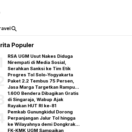
ravel
search
rita Populer
RSA UGM Usut Nakes Diduga
1
Nirempati di Media Sosial,
Serahkan Sanksi ke Tim Etik
Progres Tol Solo-Yogyakarta
2
Paket 2.2 Tembus 75 Persen,
Jasa Marga Targetkan Rampung
September 2026
1.600 Bendera Dibagikan Gratis
3
di Singaraja, Wabup Ajak
Rayakan HUT RI ke-81
Pemkab Gunungkidul Dorong
4
Perpanjangan Jalur Tol hingga
ke Wilayahnya demi Dongkrak
Ekonomi dan Pariwisata
FK-KMK UGM Sampaikan