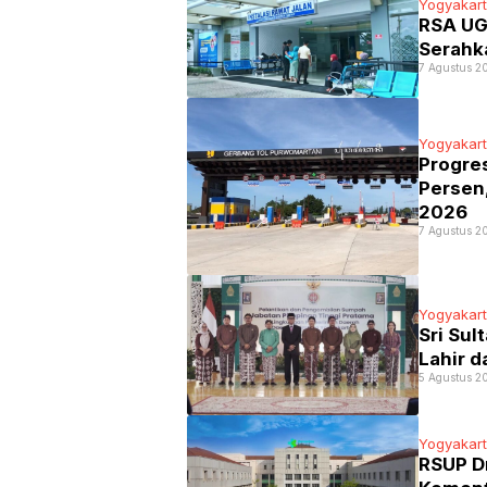
Yogyakar
RSA UG
Serahka
7 Agustus 2
Yogyakar
Progre
Persen
2026
7 Agustus 2
Yogyakar
Sri Sul
Lahir d
5 Agustus 2
Yogyakar
RSUP D