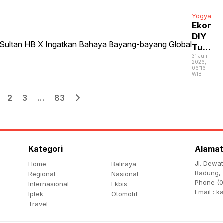
Yogyakar
Ekono
DIY
Tumbu
31 Juli
5,84
2026,
Persen
06:16
WIB
Sultan
HB
2
3
…
83
X
Ingatk
Bahaya
Bayang
bayang
Kategori
Alamat
Global
Jl. Dewa
Home
Baliraya
Badung, 
Regional
Nasional
Phone (0
Internasional
Ekbis
Email :
k
Iptek
Otomotif
Travel