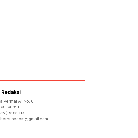
ta
mi
h
,
an
-
 Redaksi
ta Permai A1 No. 6
Bali 80351
361) 9090113
abarnusacom@gmail.com