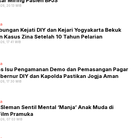
ar Miring Pasien BPJS
026, 20:13 WIB
ta
ungan Kejati DIY dan Kejari Yogyakarta Bekuk
 Kasus Zina Setelah 10 Tahun Pelarian
26, 17:41 WIB
ta
s Isu Pengamanan Demo dan Pemasangan Pagar
ubernur DIY dan Kapolda Pastikan Jogja Aman
026, 17:30 WIB
ta
Sleman Sentil Mental ‘Manja’ Anak Muda di
Film Pramuka
026, 07:03 WIB