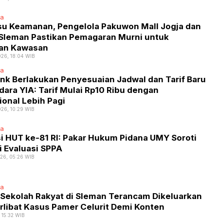
ta
Isu Keamanan, Pengelola Pakuwon Mall Jogja dan
 Sleman Pastikan Pemagaran Murni untuk
an Kawasan
026, 18:04 WIB
ta
ink Berlakukan Penyesuaian Jadwal dan Tarif Baru
ara YIA: Tarif Mulai Rp10 Ribu dengan
onal Lebih Pagi
026, 10:29 WIB
ta
i HUT ke-81 RI: Pakar Hukum Pidana UMY Soroti
i Evaluasi SPPA
026, 05:26 WIB
ta
r Sekolah Rakyat di Sleman Terancam Dikeluarkan
rlibat Kasus Pamer Celurit Demi Konten
, 15:32 WIB