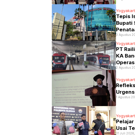
Yogyakar
Tepis 
Bupati
Penata
3 Agustus 2
Yogyakar
PT Rail
KA Band
Operasi
2 Agustus 2
Yogyakar
Refleks
Urgens
1 Agustus 2
Yogyakar
Pelaja
Usai Te
31 Juli 2026