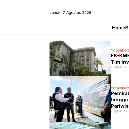
Jumat, 7 Agustus 2026
Home
B
Yogyakar
FK-KMK
Tim Inv
7 Agustus 2
Yogyakar
Pemkab
hingga
Pariwis
7 Agustus 2