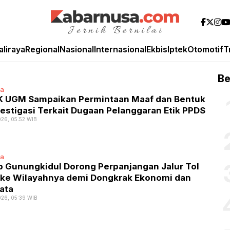
aliraya
Regional
Nasional
Internasional
Ekbis
Iptek
Otomotif
T
Be
ta
 UGM Sampaikan Permintaan Maaf dan Bentuk
estigasi Terkait Dugaan Pelanggaran Etik PPDS
026, 05:52 WIB
ta
 Gunungkidul Dorong Perpanjangan Jalur Tol
 ke Wilayahnya demi Dongkrak Ekonomi dan
ata
026, 05:39 WIB