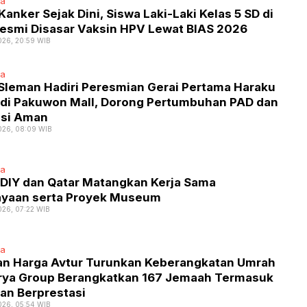
ta
anker Sejak Dini, Siswa Laki-Laki Kelas 5 SD di
Resmi Disasar Vaksin HPV Lewat BIAS 2026
026, 20:59 WIB
ta
 Sleman Hadiri Peresmian Gerai Pertama Haraku
di Pakuwon Mall, Dorong Pertumbuhan PAD dan
asi Aman
026, 08:09 WIB
ta
DIY dan Qatar Matangkan Kerja Sama
yaan serta Proyek Museum
026, 07:22 WIB
ta
an Harga Avtur Turunkan Keberangkatan Umrah
urya Group Berangkatkan 167 Jemaah Termasuk
an Berprestasi
026, 05:54 WIB