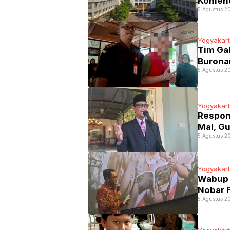
Koment
5 Agustus 2
Yogyakar
Tim Gab
Buronan
5 Agustus 20
Yogyakar
Respon
Mal, G
5 Agustus 2
Yogyakar
Wabup 
Nobar 
5 Agustus 2