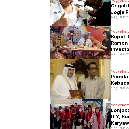
Yogyakar
Cegah K
Jogja 
4 Agustus 2
Yogyakar
Bupati
Ramen 
Invest
4 Agustus 2
Yogyakar
Pemda 
Kebuda
4 Agustus 2
Yogyakar
Lonjak
DIY, S
Karyaw
4 Agustus 2