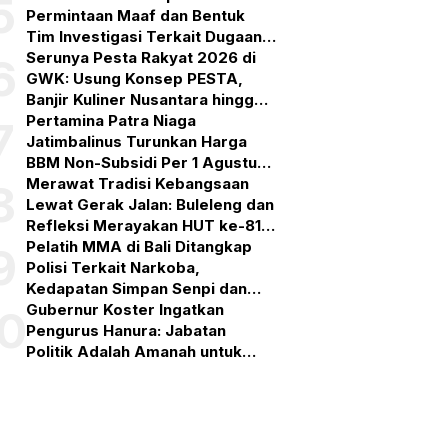
5
Permintaan Maaf dan Bentuk
Tim Investigasi Terkait Dugaan
Pelanggaran Etik PPDS
Serunya Pesta Rakyat 2026 di
6
GWK: Usung Konsep PESTA,
Banjir Kuliner Nusantara hingga
Pesta Kembang Api
Pertamina Patra Niaga
7
Jatimbalinus Turunkan Harga
BBM Non-Subsidi Per 1 Agustus
2026
Merawat Tradisi Kebangsaan
8
Lewat Gerak Jalan: Buleleng dan
Refleksi Merayakan HUT ke-81
RI
Pelatih MMA di Bali Ditangkap
9
Polisi Terkait Narkoba,
Kedapatan Simpan Senpi dan
Puluhan Amunisi
Gubernur Koster Ingatkan
10
Pengurus Hanura: Jabatan
Politik Adalah Amanah untuk
Bekerja, Bukan Simbol
Kehormatan