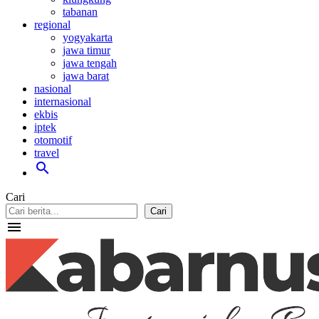
tabanan
regional
yogyakarta
jawa timur
jawa tengah
jawa barat
nasional
internasional
ekbis
iptek
otomotif
travel
search
Cari
Cari
menu