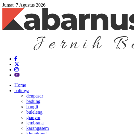
Jumat, 7 Agustus 2026
Home
baliraya
denpasar
badung
bangli
buleleng
gianyar
jembrana
karangasem
klungkung