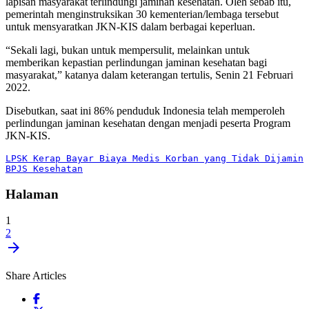
lapisan masyarakat terlindungi jaminan kesehatan. Oleh sebab itu,
pemerintah menginstruksikan 30 kementerian/lembaga tersebut
untuk mensyaratkan JKN-KIS dalam berbagai keperluan.
“Sekali lagi, bukan untuk mempersulit, melainkan untuk
memberikan kepastian perlindungan jaminan kesehatan bagi
masyarakat,” katanya dalam keterangan tertulis, Senin 21 Februari
2022.
Disebutkan, saat ini 86% penduduk Indonesia telah memperoleh
perlindungan jaminan kesehatan dengan menjadi peserta Program
JKN-KIS.
LPSK Kerap Bayar Biaya Medis Korban yang Tidak Dijamin 
BPJS Kesehatan
Halaman
1
2
arrow_forward
Share Articles