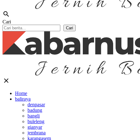
search
Cari
Cari
close
Home
baliraya
denpasar
badung
bangli
buleleng
gianyar
jembrana
karangasem