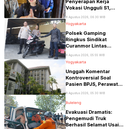
Penyerapan Kerja
Vokasi Ungguli S1,
Tembus 77 Persen
8 Agustus 2026, 06:30 WIB
Yogyakarta
Polsek Gamping
Ringkus Sindikat
Curanmor Lintas
Provinsi Spesialis Mobil
8 Agustus 2026, 05:55 WIB
Gran Max
Yogyakarta
Unggah Komentar
Kontroversial Soal
Pasien BPJS, Perawat
RSA UGM Dikenai
8 Agustus 2026, 05:30 WIB
Sanksi Skorsing
Buleleng
Evakuasi Dramatis:
Pengemudi Truk
Berhasil Selamat Usai