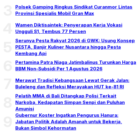
3
Polsek Gamping Ringkus Sindikat Curanmor Lintas
Provinsi Spesialis Mobil Gran Max
4
Wamen Diktisaintek: Penyerapan Kerja Vokasi
Ungguli S1, Tembus 77 Persen
Serunya Pesta Rakyat 2026 di GWK: Usung Konsep
5
PESTA, Banjir Kuliner Nusantara hingga Pesta
Kembang Api
6
Pertamina Patra Niaga Jatimbalinus Turunkan Harga
BBM Non-Subsidi Per 1 Agustus 2026
7
Merawat Tradisi Kebangsaan Lewat Gerak Jalan:
Buleleng dan Refleksi Merayakan HUT ke-81 RI
Pelatih MMA di Bali Ditangkap Polisi Terkait
8
Narkoba, Kedapatan Simpan Senpi dan Puluhan
Amunisi
Gubernur Koster Ingatkan Pengurus Hanura:
9
Jabatan Politik Adalah Amanah untuk Bekerja,
Bukan Simbol Kehormatan