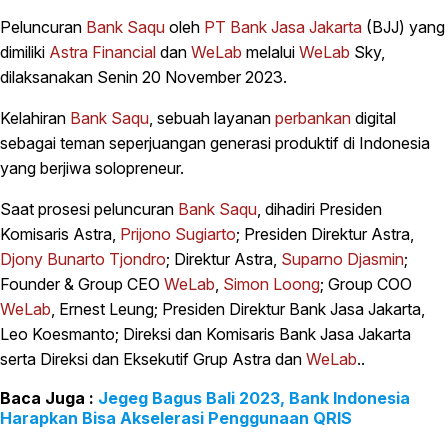
Peluncuran
Bank Saqu
oleh
PT Bank Jasa Jakarta
(BJJ) yang
dimiliki
Astra Financial
dan
WeLab
melalui
WeLab
Sky,
dilaksanakan Senin 20 November 2023.
Kelahiran
Bank Saqu
, sebuah layanan
perbankan
digital
sebagai teman seperjuangan generasi produktif di Indonesia
yang berjiwa solopreneur.
Saat prosesi peluncuran
Bank Saqu
, dihadiri Presiden
Komisaris Astra,
Prijono Sugiarto
; Presiden Direktur Astra,
Djony Bunarto Tjondro
; Direktur Astra,
Suparno Djasmin
;
Founder & Group CEO
WeLab
,
Simon Loong
; Group COO
WeLab
, Ernest Leung; Presiden Direktur Bank Jasa Jakarta,
Leo Koesmanto; Direksi dan Komisaris Bank Jasa Jakarta
serta Direksi dan Eksekutif Grup Astra dan
WeLab
..
Jegeg Bagus Bali 2023, Bank Indonesia
Harapkan Bisa Akselerasi Penggunaan QRIS