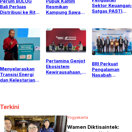
Perum BULOG
Pupuk Kaltim
Sektor Keuangan:
Bali Perluas
Resmikan
Satgas PASTI
Distribusi ke Ritel
Kampung Sawah
Perkuat
Modern untuk
Abadi Bulutana,
Serangan Siber
Jaga Stabilitas
Integrasikan Edu
dan Kejahatan
Pasokan dan
Agrowisata dan
Finansial Lintas
Harga Beras
Ketahanan
Yurisdiksi
Pangan di Gowa
Pertamina Genjot
BRI Perkuat
Ekosistem
Menyelaraskan
Pengalaman
Kewirausahaan,
Transisi Energi
Nasabah
Dorong
dan Kelestarian
Pensiunan Melalui
Mahasiswa
Lingkungan:
Layanan Inklusif
Kampus Lewati
Sorotan Utama
dan
Transformasi ke
APDT 2026 di
Pemberdayaan
Ranah Startup
Bali
UMKM di
Terkini
Denpasar
Yogyakarta
Wamen Diktisaintek: