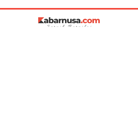
PT. Media Kabar Nusa
Alamat Redaksi
Jl. Dewata Permai A1 No. 6
Badung, Bali 80351
Phone (0361) 9090113
Email :
kabarnusacom@gmail.com