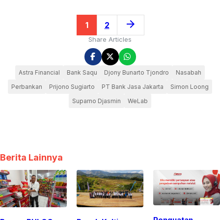
arrow_forward
1
2
Share Articles
Astra Financial
Bank Saqu
Djony Bunarto Tjondro
Nasabah
Perbankan
Prijono Sugiarto
PT Bank Jasa Jakarta
Simon Loong
Suparno Djasmin
WeLab
Berita Lainnya
Penguatan