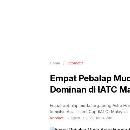
Home
/
Otomotif
Empat Pebalap Mud
Dominan di IATC Ma
Empat pebalap muda tergabung Astra Hon
Idemitsu Asia Talent Cup (IATC) Malaysia
Rohmat
2 Agustus 2025, 10:34 WIB