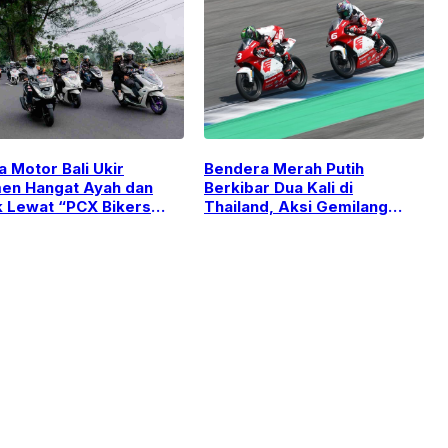
Bendera Merah Putih
a Motor Bali Ukir
Berkibar Dua Kali di
n Hangat Ayah dan
Thailand, Aksi Gemilang
 Lewat “PCX Bikers
Pebalap Muda Astra Honda!
land”