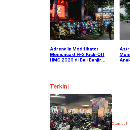
Astr
​Adrenalin Modifikator
Mome
Memuncak! H-2 Kick-Off
Anak
HMC 2026 di Bali Banjir
Play
Pendaftar
Terkini
Otomotif