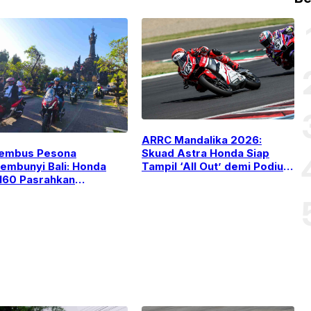
​ARRC Mandalika 2026:
embus Pesona
Skuad Astra Honda Siap
embunyi Bali: Honda
Tampil ‘All Out’ demi Podium
60 Pasrahkan
Utama!
ngguhan di “Jelajah 2
m”