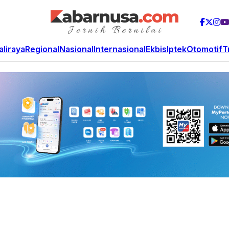
aliraya
Regional
Nasional
Internasional
Ekbis
Iptek
Otomotif
T