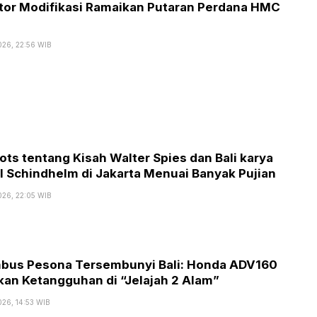
tor Modifikasi Ramaikan Putaran Perdana HMC
026, 22:56 WIB
ots tentang Kisah Walter Spies dan Bali karya
l Schindhelm di Jakarta Menuai Banyak Pujian
026, 22:05 WIB
us Pesona Tersembunyi Bali: Honda ADV160
kan Ketangguhan di “Jelajah 2 Alam”
026, 14:53 WIB