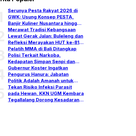
Serunya Pesta Rakyat 2026 di
1
GWK: Usung Konsep PESTA,
Banjir Kuliner Nusantara hingga
Pesta Kembang Api
Merawat Tradisi Kebangsaan
2
Lewat Gerak Jalan: Buleleng dan
Refleksi Merayakan HUT ke-81
RI
Pelatih MMA di Bali Ditangkap
3
Polisi Terkait Narkoba,
Kedapatan Simpan Senpi dan
Puluhan Amunisi
Gubernur Koster Ingatkan
4
Pengurus Hanura: Jabatan
Politik Adalah Amanah untuk
Bekerja, Bukan Simbol
Tekan Risiko Infeksi Parasit
5
Kehormatan
pada Hewan, KKN UGM Kembara
Tegallalang Dorong Kesadaran
One Health di Gianyar