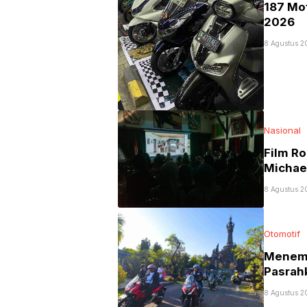
187 Mo
2026
8 Agustus 2
Nasional
Film Ro
Michae
8 Agustus 2
Otomotif
Menemb
Pasrah
8 Agustus 2