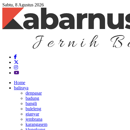
Sabtu, 8 Agustus 2026
Home
baliraya
denpasar
badung
bangli
buleleng
gianyar
jembrana
karangasem
klungkung