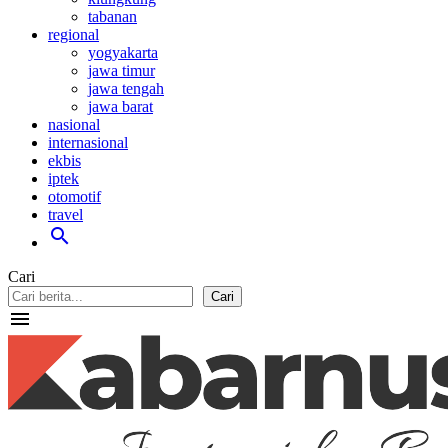
tabanan
regional
yogyakarta
jawa timur
jawa tengah
jawa barat
nasional
internasional
ekbis
iptek
otomotif
travel
search
Cari
Cari
menu