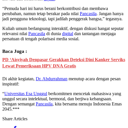
“Pemuda hari ini harus berani berkontribusi dan membawa
perubahan, namun tetap berakar pada nilai
Pancasila
. Jangan hanya
jadi pengguna teknologi, tapi jadilah penggerak bangsa,” tegasnya.
Kuliah umum berlangsung interaktif, dengan diskusi hangat seputar
relevansi nilai
Pancasila
di dunia
digital
dan tantangan menjaga
persatuan di tengah polarisasi media sosial.
Baca Juga :
PD ‘Aisyiyah Denpasar Gerakkan Deteksi Dini Kanker Serviks
Lewat Pemeriksaan HPV DNA Gratis
Di akhir kegiatan,
Dr. Abdurrahman
menutup acara dengan pesan
inspiratif:
“
Universitas Esa Unggul
berkomitmen mencetak mahasiswa yang
unggul secara intelektual, bermoral, dan berjiwa kebangsaan.
Dengan semangat
Pancasila
, kita bersama menuju Indonesia Emas
2045.***
Share Articles