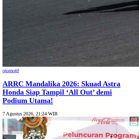
otomotif
​ARRC Mandalika 2026: Skuad Astra
Honda Siap Tampil ‘All Out’ demi
Podium Utama!
7 Agustus 2026, 21:24 WIB