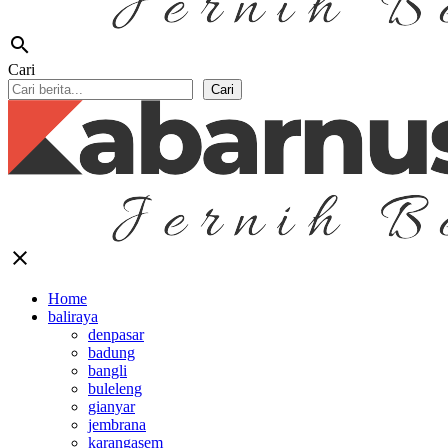
search
Cari
Cari
close
Home
baliraya
denpasar
badung
bangli
buleleng
gianyar
jembrana
karangasem