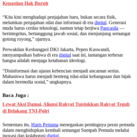
Kepastian Hak Buruh
“Kita kini menghadapi penjajahan baru, bukan secara fisik,
melainkan penjajahan nilai dan informasi di era
digital
. Generasi
muda harus cerdas teknologi, namun tetap berjiwa
Pancasila
—
berintegritas, bertanggung jawab sosial, dan menjunjung semangat
gotong royong,” ujarnya.
Perwakilan Kesbangpol DKI Jakarta, Pepen Kuswandi,
menyampaikan bahwa di era
digital
saat ini, tantangan terbesar
bangsa adalah menjaga ketahanan ideologi.
“Disinformasi dan ujaran kebencian menjadi ancaman serius.
Mahasiswa harus menjadi benteng nilai-nilai kebangsaan dan bijak
dalam bermedia sosial,” ungkapnya.
Baca Juga :
Lewat Aksi Damai, Aliansi Rakyat Tunjukkan Rakyat Teguh
di Belakang TNI-Polri
Sementara itu,
Haris Pertama
menegaskan pentingnya peran pemuda
dalam menghidupkan kembali semangat Sumpah Pemuda melalui
inovasi dan kolaborasi
digital
.