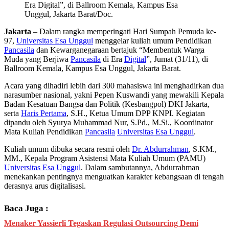
Era Digital”, di Ballroom Kemala, Kampus Esa
Unggul, Jakarta Barat/Doc.
Jakarta
– Dalam rangka memperingati Hari Sumpah Pemuda ke-
97,
Universitas Esa Unggul
menggelar kuliah umum Pendidikan
Pancasila
dan Kewarganegaraan bertajuk “Membentuk Warga
Muda yang Berjiwa
Pancasila
di Era
Digital
”, Jumat (31/11), di
Ballroom Kemala, Kampus Esa Unggul, Jakarta Barat.
Acara yang dihadiri lebih dari 300 mahasiswa ini menghadirkan dua
narasumber nasional, yakni Pepen Kuswandi yang mewakili Kepala
Badan Kesatuan Bangsa dan Politik (Kesbangpol) DKI Jakarta,
serta
Haris Pertama
, S.H., Ketua Umum DPP KNPI. Kegiatan
dipandu oleh Syurya Muhammad Nur, S.Pd., M.Si., Koordinator
Mata Kuliah Pendidikan
Pancasila
Universitas Esa Unggul
.
Kuliah umum dibuka secara resmi oleh
Dr. Abdurrahman
, S.KM.,
MM., Kepala Program Asistensi Mata Kuliah Umum (PAMU)
Universitas Esa Unggul
. Dalam sambutannya, Abdurrahman
menekankan pentingnya menguatkan karakter kebangsaan di tengah
derasnya arus digitalisasi.
Baca Juga :
Menaker Yassierli Tegaskan Regulasi Outsourcing Demi