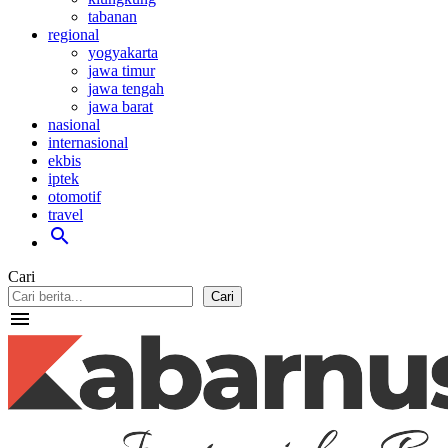
tabanan
regional
yogyakarta
jawa timur
jawa tengah
jawa barat
nasional
internasional
ekbis
iptek
otomotif
travel
search
Cari
Cari
menu