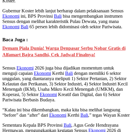
Koster.
Gubernur Koster lebih lanjut berharap dalam pelaksanaan Sensus
Ekonomi
ini, BPS Provinsi
Bali
bisa mengembangkan instrumen
Sensus dengan melihat karakteristik Pulau Dewata, yang mana
Ekonomi
Bali
65 persen lebih didominasi oleh sektor Pariwisata.
Baca Juga :
Demam Piala Dunia! Warga Denpasar Serbu Nobar Gratis di
Alfamart Bajra Sandhi, Cek Jadwal Finalnya!
Sensus
Ekonomi
2026 juga bisa dijadikan momentum untuk
menguji capaian
Ekonomi
Kerthi
Bali
dengan memiliki 6 sektor
unggulan, yang diantaranya meliputi 1) Sektor Pertanian, 2) Sektor
Kelautan dan Perikanan, 3) Sektor Industri, 4) Sektor Industri Kecil
Menengah (IKM), Usaha Mikro Kecil Menengah (UMKM), dan
Koperasi, 5) Sektor
Ekonomi
Kreatif dan Digital, dan 6) Sektor
Pariwisata Berbasis Budaya.
“Kalau ini bisa dikembangkan, maka kita bisa melihat langsung
“before” dan “after” dari
Ekonomi
Kerthi
Bali
,” tegas Wayan Koster
Sementara Kepala BPS Provinsi
Bali
, Agus Gede Hendrayana
Hermawan, mengungkapkan kegiatan Sensus
Ekonomi
2026 di