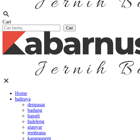
search
Cari
Cari
close
Home
baliraya
denpasar
badung
bangli
buleleng
gianyar
jembrana
karangasem