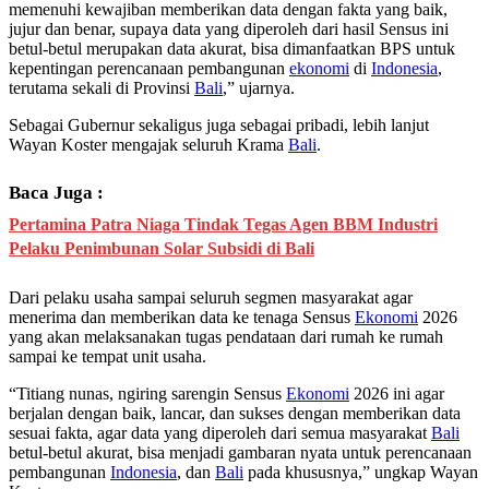
memenuhi kewajiban memberikan data dengan fakta yang baik,
jujur dan benar, supaya data yang diperoleh dari hasil Sensus ini
betul-betul merupakan data akurat, bisa dimanfaatkan BPS untuk
kepentingan perencanaan pembangunan
ekonomi
di
Indonesia
,
terutama sekali di Provinsi
Bali
,” ujarnya.
Sebagai Gubernur sekaligus juga sebagai pribadi, lebih lanjut
Wayan Koster mengajak seluruh Krama
Bali
.
Baca Juga :
Pertamina Patra Niaga Tindak Tegas Agen BBM Industri
Pelaku Penimbunan Solar Subsidi di Bali
Dari pelaku usaha sampai seluruh segmen masyarakat agar
menerima dan memberikan data ke tenaga Sensus
Ekonomi
2026
yang akan melaksanakan tugas pendataan dari rumah ke rumah
sampai ke tempat unit usaha.
“Titiang nunas, ngiring sarengin Sensus
Ekonomi
2026 ini agar
berjalan dengan baik, lancar, dan sukses dengan memberikan data
sesuai fakta, agar data yang diperoleh dari semua masyarakat
Bali
betul-betul akurat, bisa menjadi gambaran nyata untuk perencanaan
pembangunan
Indonesia
, dan
Bali
pada khususnya,” ungkap Wayan