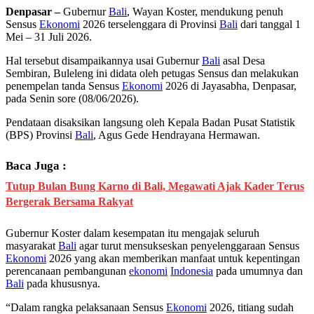
Denpasar –
Gubernur
Bali
, Wayan Koster, mendukung penuh
Sensus
Ekonomi
2026 terselenggara di Provinsi
Bali
dari tanggal 1
Mei – 31 Juli 2026.
Hal tersebut disampaikannya usai Gubernur
Bali
asal Desa
Sembiran, Buleleng ini didata oleh petugas Sensus dan melakukan
penempelan tanda Sensus
Ekonomi
2026 di Jayasabha, Denpasar,
pada Senin sore (08/06/2026).
Pendataan disaksikan langsung oleh Kepala Badan Pusat Statistik
(BPS) Provinsi
Bali
, Agus Gede Hendrayana Hermawan.
Baca Juga :
Tutup Bulan Bung Karno di Bali, Megawati Ajak Kader Terus
Bergerak Bersama Rakyat
Gubernur Koster dalam kesempatan itu mengajak seluruh
masyarakat
Bali
agar turut mensukseskan penyelenggaraan Sensus
Ekonomi
2026 yang akan memberikan manfaat untuk kepentingan
perencanaan pembangunan
ekonomi
Indonesia
pada umumnya dan
Bali
pada khususnya.
“Dalam rangka pelaksanaan Sensus
Ekonomi
2026, titiang sudah