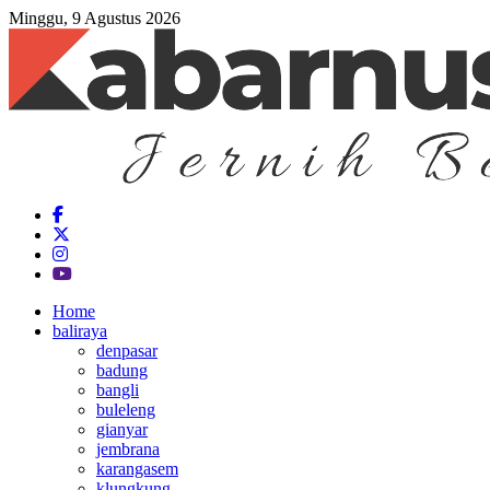
Minggu, 9 Agustus 2026
Home
baliraya
denpasar
badung
bangli
buleleng
gianyar
jembrana
karangasem
klungkung