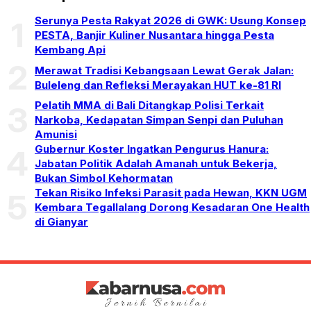
Serunya Pesta Rakyat 2026 di GWK: Usung Konsep
1
PESTA, Banjir Kuliner Nusantara hingga Pesta
Kembang Api
2
Merawat Tradisi Kebangsaan Lewat Gerak Jalan:
Buleleng dan Refleksi Merayakan HUT ke-81 RI
Pelatih MMA di Bali Ditangkap Polisi Terkait
3
Narkoba, Kedapatan Simpan Senpi dan Puluhan
Amunisi
Gubernur Koster Ingatkan Pengurus Hanura:
4
Jabatan Politik Adalah Amanah untuk Bekerja,
Bukan Simbol Kehormatan
Tekan Risiko Infeksi Parasit pada Hewan, KKN UGM
5
Kembara Tegallalang Dorong Kesadaran One Health
di Gianyar