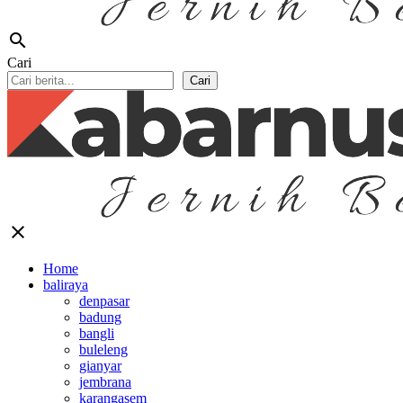
search
Cari
Cari
close
Home
baliraya
denpasar
badung
bangli
buleleng
gianyar
jembrana
karangasem