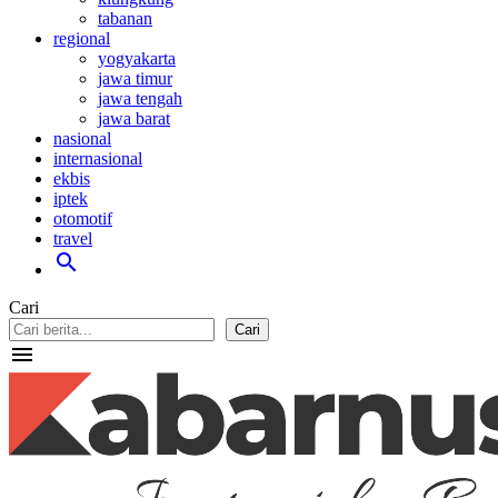
tabanan
regional
yogyakarta
jawa timur
jawa tengah
jawa barat
nasional
internasional
ekbis
iptek
otomotif
travel
search
Cari
Cari
menu