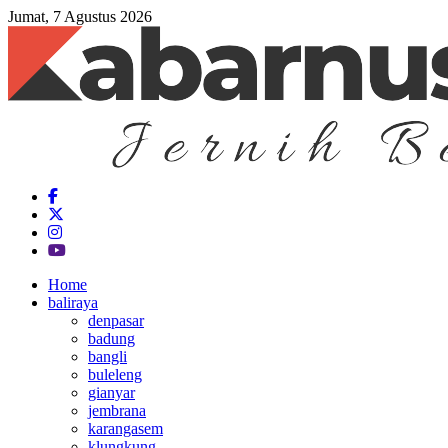
Jumat, 7 Agustus 2026
Home
baliraya
denpasar
badung
bangli
buleleng
gianyar
jembrana
karangasem
klungkung