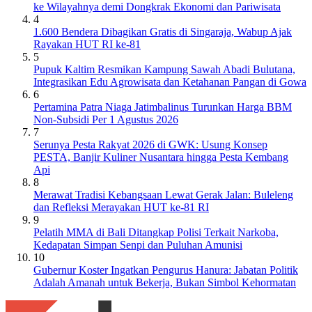
ke Wilayahnya demi Dongkrak Ekonomi dan Pariwisata
4
1.600 Bendera Dibagikan Gratis di Singaraja, Wabup Ajak
Rayakan HUT RI ke-81
5
Pupuk Kaltim Resmikan Kampung Sawah Abadi Bulutana,
Integrasikan Edu Agrowisata dan Ketahanan Pangan di Gowa
6
Pertamina Patra Niaga Jatimbalinus Turunkan Harga BBM
Non-Subsidi Per 1 Agustus 2026
7
Serunya Pesta Rakyat 2026 di GWK: Usung Konsep
PESTA, Banjir Kuliner Nusantara hingga Pesta Kembang
Api
8
Merawat Tradisi Kebangsaan Lewat Gerak Jalan: Buleleng
dan Refleksi Merayakan HUT ke-81 RI
9
Pelatih MMA di Bali Ditangkap Polisi Terkait Narkoba,
Kedapatan Simpan Senpi dan Puluhan Amunisi
10
Gubernur Koster Ingatkan Pengurus Hanura: Jabatan Politik
Adalah Amanah untuk Bekerja, Bukan Simbol Kehormatan