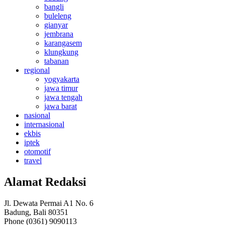
bangli
buleleng
gianyar
jembrana
karangasem
klungkung
tabanan
regional
yogyakarta
jawa timur
jawa tengah
jawa barat
nasional
internasional
ekbis
iptek
otomotif
travel
Alamat Redaksi
Jl. Dewata Permai A1 No. 6
Badung, Bali 80351
Phone (0361) 9090113