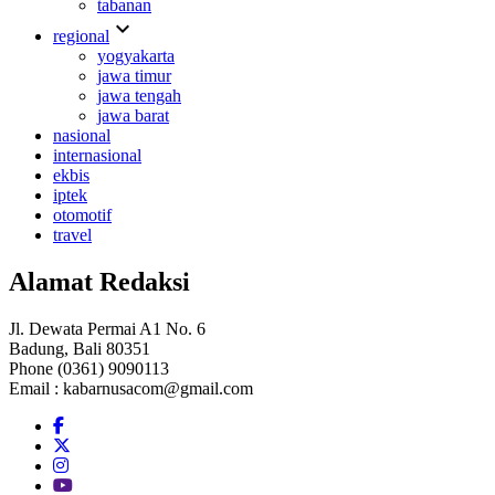
tabanan
expand_more
regional
yogyakarta
jawa timur
jawa tengah
jawa barat
nasional
internasional
ekbis
iptek
otomotif
travel
Alamat Redaksi
Jl. Dewata Permai A1 No. 6
Badung, Bali 80351
Phone (0361) 9090113
Email :
kabarnusacom@gmail.com