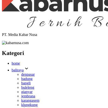
PT. Media Kabar Nusa
Kategori
home
expand_more
baliraya
denpasar
badung
bangli
buleleng
gianyar
jembrana
karangasem
klungkung