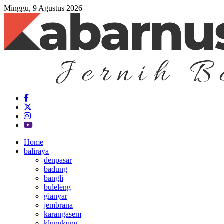
Minggu, 9 Agustus 2026
Home
baliraya
denpasar
badung
bangli
buleleng
gianyar
jembrana
karangasem
klungkung