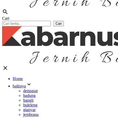
search
Cari
Cari
close
Home
expand_more
baliraya
denpasar
badung
bangli
buleleng
gianyar
jembrana