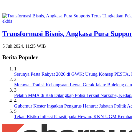
ekbis
Transformasi Bisnis, Angkasa Pura Suppo
5 Juli 2024, 11:25 WIB
Berita Populer
1
Serunya Pesta Rakyat 2026 di GWK: Usung Konsep PESTA, Ba
2
Merawat Tradisi Kebangsaan Lewat Gerak Jalan: Buleleng da
3
Pelatih MMA di Bali Ditangkap Polisi Terkait Narkoba, Keda
4
Gubernur Koster Ingatkan Pengurus Hanura: Jabatan Politik
5
Tekan Risiko Infeksi Parasit pada Hewan, KKN UGM Kembara