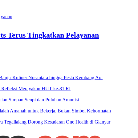
rts Terus Tingkatkan Pelayanan
njir Kuliner Nusantara hingga Pesta Kembang Api
n Refleksi Merayakan HUT ke-81 RI
patan Simpan Senpi dan Puluhan Amunisi
 Adalah Amanah untuk Bekerja, Bukan Simbol Kehormatan
 Tegallalang Dorong Kesadaran One Health di Gianyar