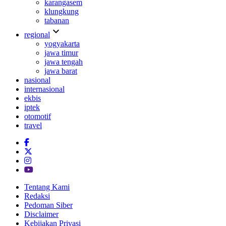
karangasem
klungkung
tabanan
expand_more
regional
yogyakarta
jawa timur
jawa tengah
jawa barat
nasional
internasional
ekbis
iptek
otomotif
travel
Tentang Kami
Redaksi
Pedoman Siber
Disclaimer
Kebijakan Privasi