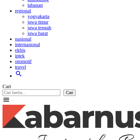
tabanan
regional
yogyakarta
jawa timur
jawa tengah
jawa barat
nasional
internasional
ekbis
iptek
otomotif
travel
search
Cari
Cari
menu