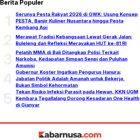
Berita Populer
Serunya Pesta Rakyat 2026 di GWK: Usung Konsep
1
PESTA, Banjir Kuliner Nusantara hingga Pesta
Kembang Api
2
Merawat Tradisi Kebangsaan Lewat Gerak Jalan:
Buleleng dan Refleksi Merayakan HUT ke-81 RI
Pelatih MMA di Bali Ditangkap Polisi Terkait
3
Narkoba, Kedapatan Simpan Senpi dan Puluhan
Amunisi
Gubernur Koster Ingatkan Pengurus Hanura:
4
Jabatan Politik Adalah Amanah untuk Bekerja,
Bukan Simbol Kehormatan
Tekan Risiko Infeksi Parasit pada Hewan, KKN UGM
5
Kembara Tegallalang Dorong Kesadaran One Health
di Gianyar