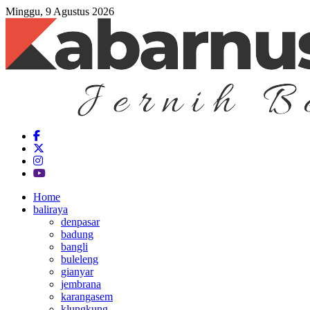
Minggu, 9 Agustus 2026
Home
baliraya
denpasar
badung
bangli
buleleng
gianyar
jembrana
karangasem
klungkung