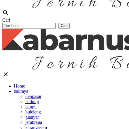
search
Cari
Cari
close
Home
baliraya
denpasar
badung
bangli
buleleng
gianyar
jembrana
karangasem