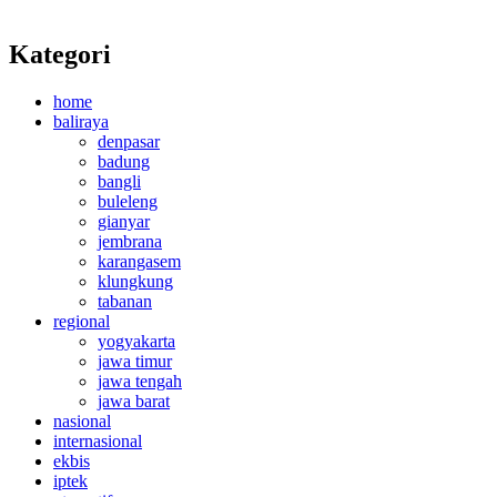
Kategori
home
baliraya
denpasar
badung
bangli
buleleng
gianyar
jembrana
karangasem
klungkung
tabanan
regional
yogyakarta
jawa timur
jawa tengah
jawa barat
nasional
internasional
ekbis
iptek