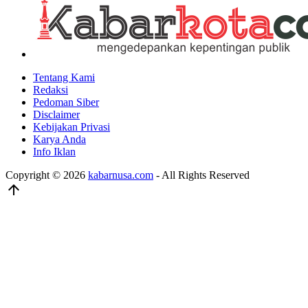
Tentang Kami
Redaksi
Pedoman Siber
Disclaimer
Kebijakan Privasi
Karya Anda
Info Iklan
Copyright © 2026
kabarnusa.com
- All Rights Reserved
arrow_upward