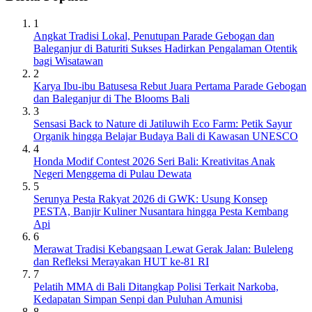
1
Angkat Tradisi Lokal, Penutupan Parade Gebogan dan
Baleganjur di Baturiti Sukses Hadirkan Pengalaman Otentik
bagi Wisatawan
2
Karya Ibu-ibu Batusesa Rebut Juara Pertama Parade Gebogan
dan Baleganjur di The Blooms Bali
3
Sensasi Back to Nature di Jatiluwih Eco Farm: Petik Sayur
Organik hingga Belajar Budaya Bali di Kawasan UNESCO
4
Honda Modif Contest 2026 Seri Bali: Kreativitas Anak
Negeri Menggema di Pulau Dewata
5
Serunya Pesta Rakyat 2026 di GWK: Usung Konsep
PESTA, Banjir Kuliner Nusantara hingga Pesta Kembang
Api
6
Merawat Tradisi Kebangsaan Lewat Gerak Jalan: Buleleng
dan Refleksi Merayakan HUT ke-81 RI
7
Pelatih MMA di Bali Ditangkap Polisi Terkait Narkoba,
Kedapatan Simpan Senpi dan Puluhan Amunisi
8