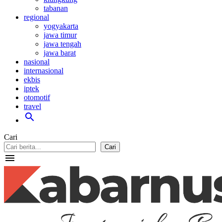
tabanan
regional
yogyakarta
jawa timur
jawa tengah
jawa barat
nasional
internasional
ekbis
iptek
otomotif
travel
search
Cari
Cari
menu