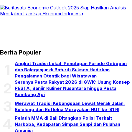
Berita Populer
Angkat Tradisi Lokal, Penutupan Parade Gebogan
1
dan Baleganjur di Baturiti Sukses Hadirkan
Pengalaman Otentik bagi Wisatawan
Serunya Pesta Rakyat 2026 di GWK: Usung Konsep
2
PESTA, Banjir Kuliner Nusantara hingga Pesta
Kembang Api
3
Merawat Tradisi Kebangsaan Lewat Gerak Jalan:
Buleleng dan Refleksi Merayakan HUT ke-81 RI
Pelatih MMA di Bali Ditangkap Polisi Terkait
4
Narkoba, Kedapatan Simpan Senpi dan Puluhan
Amunisi