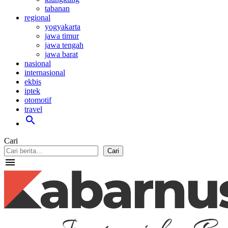
tabanan
regional
yogyakarta
jawa timur
jawa tengah
jawa barat
nasional
internasional
ekbis
iptek
otomotif
travel
search
Cari
Cari
menu