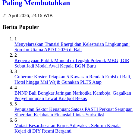
Paling Membutuhkan
21 April 2026, 23:16 WIB
Berita Populer
1
Menyelaraskan Transisi Energi dan Kelestarian Lingkungan:
Sorotan Utama APDT 2026 di Bali
2
Kepercayaan Publik Muncul di Tengah Polemik MBG, DIR
Sebut Jadi Modal Awal Kepala BGN Baru
3
Gubernur Koster Tetapkan 5 Kawasan Rendah Emisi di Bali,
Hotel hingga Mal Wajib Gunakan PLTS Atap
4
BNNP Bali Bongkar Jaringan Narkotika Kamboja, Gagalkan
Penyelundupan Lewat Knalpot Bekas
5
Penguatan Sektor Keuangan: Satgas PASTI Perkuat Serangan
Siber dan Kejahatan Finansial Lintas Yurisdiksi
6
Mutasi Besar-besaran Korps Adhyaksa: Seluruh Kepala
Kejari di DIY Resmi Berganti