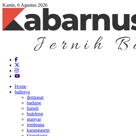
Kamis, 6 Agustus 2026
Home
baliraya
denpasar
badung
bangli
buleleng
gianyar
jembrana
karangasem
klungkung