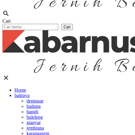
search
Cari
Cari
close
Home
baliraya
denpasar
badung
bangli
buleleng
gianyar
jembrana
karangasem