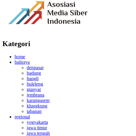
Kategori
home
baliraya
denpasar
badung
bangli
buleleng
gianyar
jembrana
karangasem
klungkung
tabanan
regional
yogyakarta
jawa timur
jawa tengah