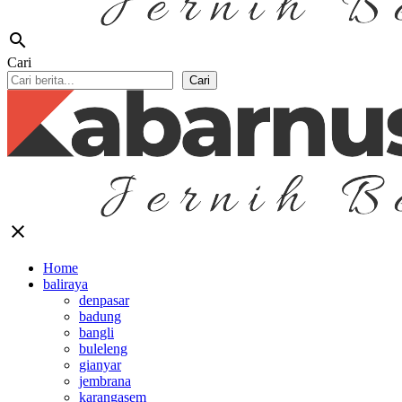
search
Cari
Cari
close
Home
baliraya
denpasar
badung
bangli
buleleng
gianyar
jembrana
karangasem