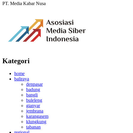
PT. Media Kabar Nusa
Kategori
home
baliraya
denpasar
badung
bangli
buleleng
gianyar
jembrana
karangasem
klungkung
tabanan
regional