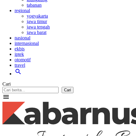
tabanan
regional
yogyakarta
jawa timur
jawa tengah
jawa barat
nasional
internasional
ekbis
iptek
otomotif
travel
search
Cari
Cari
menu