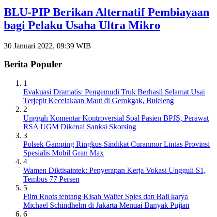
BLU-PIP Berikan Alternatif Pembiayaan
bagi Pelaku Usaha Ultra Mikro
30 Januari 2022, 09:39 WIB
Berita Populer
1
Evakuasi Dramatis: Pengemudi Truk Berhasil Selamat Usai
Terjepit Kecelakaan Maut di Gerokgak, Buleleng
2
Unggah Komentar Kontroversial Soal Pasien BPJS, Perawat
RSA UGM Dikenai Sanksi Skorsing
3
Polsek Gamping Ringkus Sindikat Curanmor Lintas Provinsi
Spesialis Mobil Gran Max
4
Wamen Diktisaintek: Penyerapan Kerja Vokasi Ungguli S1,
Tembus 77 Persen
5
Film Roots tentang Kisah Walter Spies dan Bali karya
Michael Schindhelm di Jakarta Menuai Banyak Pujian
6