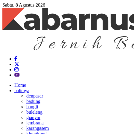
Sabtu, 8 Agustus 2026
Home
baliraya
denpasar
badung
bangli
buleleng
gianyar
jembrana
karangasem
klungkung