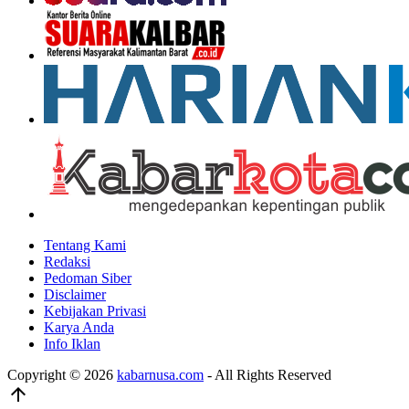
Tentang Kami
Redaksi
Pedoman Siber
Disclaimer
Kebijakan Privasi
Karya Anda
Info Iklan
Copyright © 2026
kabarnusa.com
- All Rights Reserved
arrow_upward