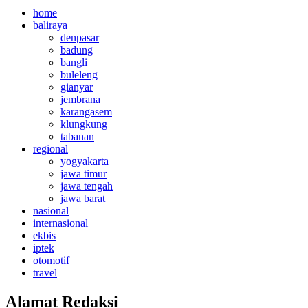
home
baliraya
denpasar
badung
bangli
buleleng
gianyar
jembrana
karangasem
klungkung
tabanan
regional
yogyakarta
jawa timur
jawa tengah
jawa barat
nasional
internasional
ekbis
iptek
otomotif
travel
Alamat Redaksi