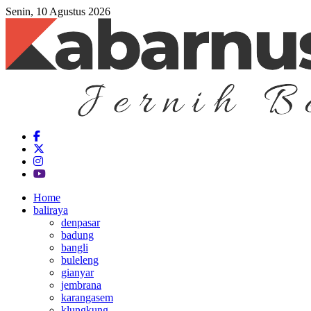
Senin, 10 Agustus 2026
Home
baliraya
denpasar
badung
bangli
buleleng
gianyar
jembrana
karangasem
klungkung