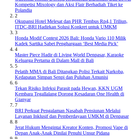
Kompetisi Mixology dan Aksi Flair Berhadiah Tiket ke
Polandia
2
Okupansi Hotel Melesat dan PHR Tembus Rp4,1 Triliun,
ITDC-BRI Hadirkan Solusi Konkret untuk UMKM
3
Honda Modif Contest 2026 Bali: Honda Vario 110 Milik
Kadek Sartika Sabet Penghargaan ‘Best Media Pick’
4
Master Piece Hadir di Living World Denpasar, Karaoke
Keluarga Pertama di Dalam Mall di Bali
5
Pelatih MMA di Bali Ditangkap Polisi Terkait Narkoba,
Kedapatan Simpan Senpi dan Puluhan Amunisi
6
Tekan Risiko Infeksi Parasit pada Hewan, KKN UGM
Kembara Tegallalang Dorong Kesadaran One Health di
Gianyar
7
BRI Perkuat Pengalaman Nasabah Pensiunan Melalui
Layanan Inklusif dan Pemberdayaan UMKM di Denpasar
8
Jerat Hukum Mengintai Kreator Konten, Promosi Vape di
Depan Anak-Anak Dinilai Penuhi Unsur Pidana
9