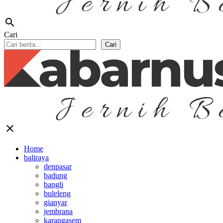
search
Cari
Cari
close
Home
baliraya
denpasar
badung
bangli
buleleng
gianyar
jembrana
karangasem