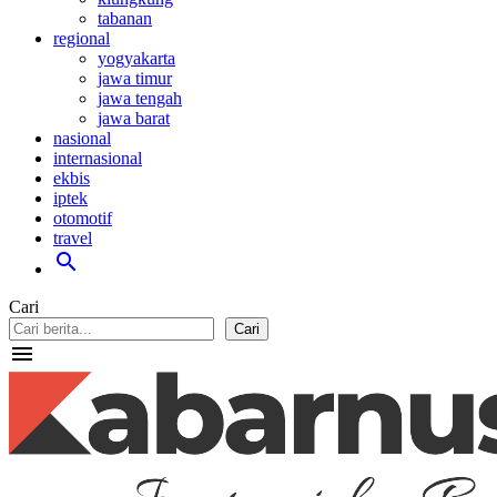
tabanan
regional
yogyakarta
jawa timur
jawa tengah
jawa barat
nasional
internasional
ekbis
iptek
otomotif
travel
search
Cari
Cari
menu