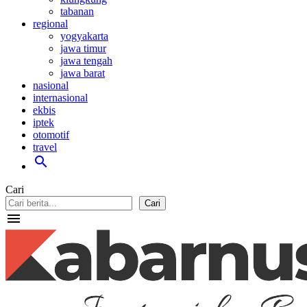
tabanan
regional
yogyakarta
jawa timur
jawa tengah
jawa barat
nasional
internasional
ekbis
iptek
otomotif
travel
search
Cari
Cari
menu