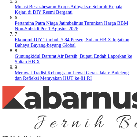
5
Mutasi Besar-besaran Korps Adhyaksa: Seluruh Kepala
Kejari di DIY Resmi Berganti
6
Pertamina Patra Niaga Jatimbalinus Turunkan Harga BBM
Non-Subsidi Per 1 Agustus 2026
7
Ekonomi DIY Tumbuh 5,84 Persen, Sultan HB X Ingatkan
Bahaya Bayang-bayang Global
8
Gunungkidul Darurat Air Bersih, Bupati Endah Laporkan ke
Sultan HB X
9
Merawat Tradisi Kebangsaan Lewat Gerak Jalan: Buleleng
dan Refleksi Merayakan HUT ke-81 RI