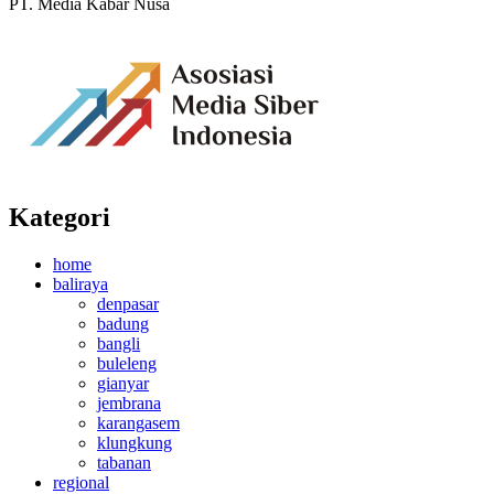
PT. Media Kabar Nusa
Kategori
home
baliraya
denpasar
badung
bangli
buleleng
gianyar
jembrana
karangasem
klungkung
tabanan
regional