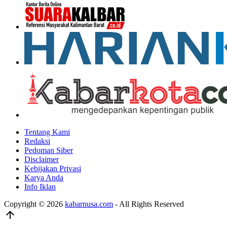
Tentang Kami
Redaksi
Pedoman Siber
Disclaimer
Kebijakan Privasi
Karya Anda
Info Iklan
Copyright © 2026
kabarnusa.com
- All Rights Reserved
arrow_upward