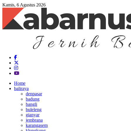
Kamis, 6 Agustus 2026
Home
baliraya
denpasar
badung
bangli
buleleng
gianyar
jembrana
karangasem
klungkung