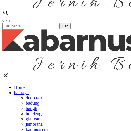
search
Cari
Cari
close
Home
baliraya
denpasar
badung
bangli
buleleng
gianyar
jembrana
karangasem