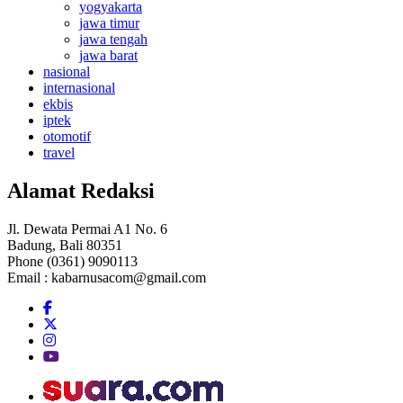
yogyakarta
jawa timur
jawa tengah
jawa barat
nasional
internasional
ekbis
iptek
otomotif
travel
Alamat Redaksi
Jl. Dewata Permai A1 No. 6
Badung, Bali 80351
Phone (0361) 9090113
Email :
kabarnusacom@gmail.com