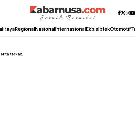
aliraya
Regional
Nasional
Internasional
Ekbis
Iptek
Otomotif
T
rita terkait.