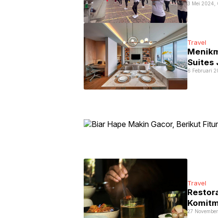
3 Mei 2024, 
Travel
Menikm
Suites 
6 Februari 
Travel
Restor
Komitm
27 November