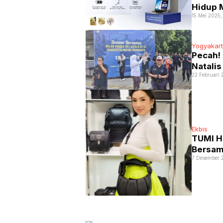
Hidup 
15 Mei 2025,
Yogyakar
Pecah!
Natalis
22 Februari 
Ekbis
TUMI H
Bersama
7 Desember 