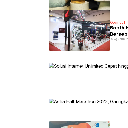
Otomotif
Booth 
Bersep
10 Agustus 