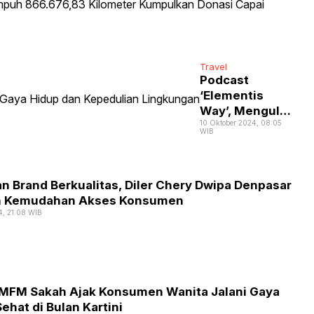
Th
11
Go
Okto
20
2024
14:0
Pe
WIB
Travel
Te
Podcast
86
‘Elementis
Ki
Way’, Mengulas
Ku
10 Oktober 2024, 08:05
Gaya Hidup dan
WIB
Do
Kepedulian
Ca
Lingkungan
Rp
Ju
n Brand Berkualitas, Diler Chery Dwipa Denpasar
n Kemudahan Akses Konsumen
4, 21:08 WIB
 MFM Sakah Ajak Konsumen Wanita Jalani Gaya
ehat di Bulan Kartini