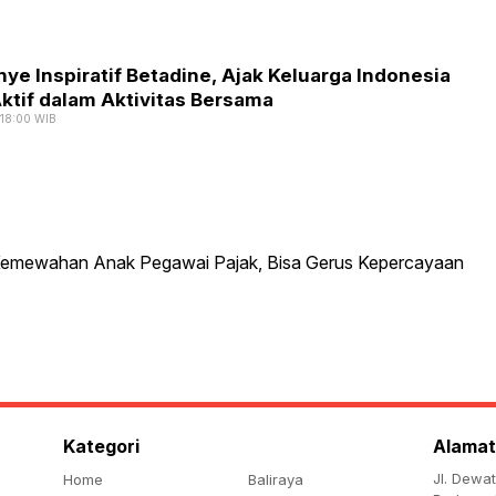
Berkel
yang
Ramah
e Inspiratif Betadine, Ajak Keluarga Indonesia
Lingku
ktif dalam Aktivitas Bersama
, 18:00 WIB
Ekb
DJ
Ke
Ak
23
Pa
Febr
Ha
2023
00:3
da
WIB
Ke
An
Pe
Pa
Kategori
Alamat
Bi
Jl. Dewa
Home
Baliraya
Ge