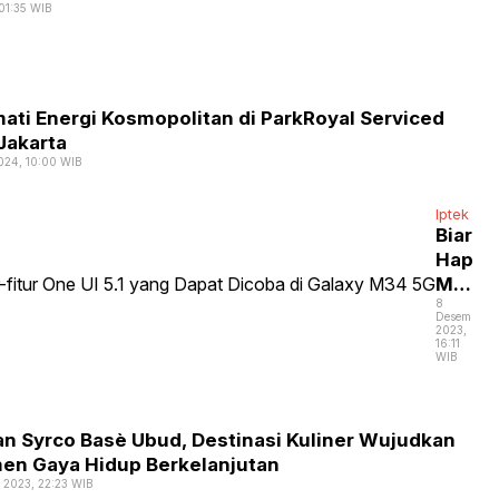
01:35 WIB
ati Energi Kosmopolitan di ParkRoyal Serviced
Jakarta
2024, 10:00 WIB
Iptek
Biar
Hape
Makin
8
Gacor,
Desember
Beriku
2023,
16:11
Fitur-
WIB
fitur
One
UI
an Syrco Basѐ Ubud, Destinasi Kuliner Wujudkan
5.1
en Gaya Hidup Berkelanjutan
yang
 2023, 22:23 WIB