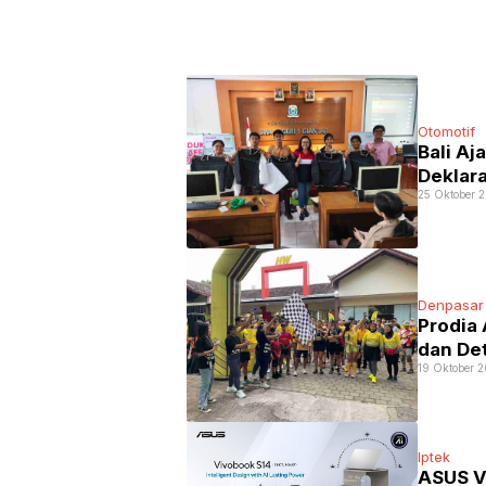
Otomotif
Bali Aj
Deklar
25 Oktober 
Denpasar
Prodia 
dan De
19 Oktober 
Iptek
ASUS V