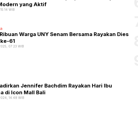
Modern yang Aktif
 15:14 WIB
ta
 Ribuan Warga UNY Senam Bersama Rayakan Dies
 ke-61
2025, 07:23 WIB
adirkan Jennifer Bachdim Rayakan Hari Ibu
 di Icon Mall Bali
2024, 14:48 WIB
Oto
As
On