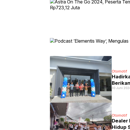
Otomotif
Hadirka
Berika
30 Juni 202
Otomotif
Dealer
Hidup S