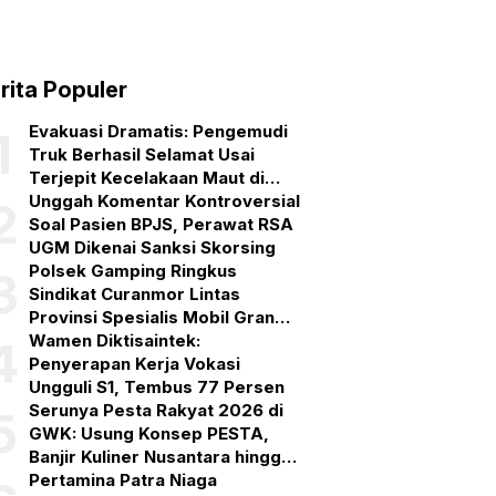
rita Populer
Evakuasi Dramatis: Pengemudi
1
Truk Berhasil Selamat Usai
Terjepit Kecelakaan Maut di
Gerokgak, Buleleng
Unggah Komentar Kontroversial
2
Soal Pasien BPJS, Perawat RSA
UGM Dikenai Sanksi Skorsing
Polsek Gamping Ringkus
3
Sindikat Curanmor Lintas
Provinsi Spesialis Mobil Gran
Max
Wamen Diktisaintek:
4
Penyerapan Kerja Vokasi
Ungguli S1, Tembus 77 Persen
Serunya Pesta Rakyat 2026 di
5
GWK: Usung Konsep PESTA,
Banjir Kuliner Nusantara hingga
Pesta Kembang Api
Pertamina Patra Niaga