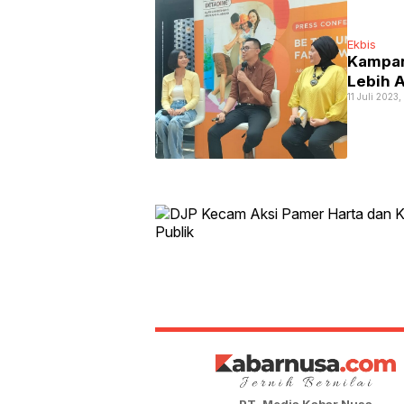
Ekbis
Kampany
Lebih A
11 Juli 2023