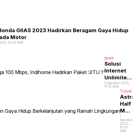
Dapat
Dicob
di
Galax
M34
Honda GIIAS 2023 Hadirkan Beragam Gaya Hidup
5G
ada Motor
2023, 15:00 WIB
Iptek
Solusi
Internet
Unlimited
4 Agustus 2023,
Cepat
17:12 WIB
hingga
Travel
Astra
100 Mbps,
Half
Indihome
Marath
Hadirkan
1
2023,
Paket
Agustus
Gaung
2023,
‘JITU 1’
15:33
Gaya
WIB
Hidup