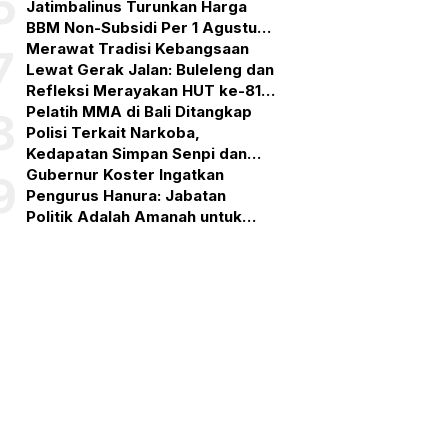
6
Jatimbalinus Turunkan Harga
BBM Non-Subsidi Per 1 Agustus
2026
Merawat Tradisi Kebangsaan
7
Lewat Gerak Jalan: Buleleng dan
Refleksi Merayakan HUT ke-81
RI
Pelatih MMA di Bali Ditangkap
8
Polisi Terkait Narkoba,
Kedapatan Simpan Senpi dan
Puluhan Amunisi
Gubernur Koster Ingatkan
9
Pengurus Hanura: Jabatan
Politik Adalah Amanah untuk
Bekerja, Bukan Simbol
Kehormatan
motif
tra