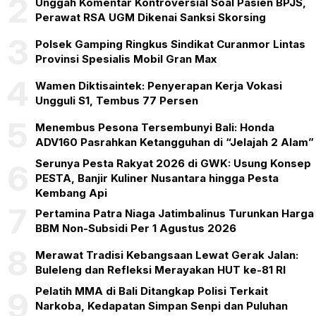
2
Unggah Komentar Kontroversial Soal Pasien BPJS,
Perawat RSA UGM Dikenai Sanksi Skorsing
3
Polsek Gamping Ringkus Sindikat Curanmor Lintas
Provinsi Spesialis Mobil Gran Max
4
Wamen Diktisaintek: Penyerapan Kerja Vokasi
Ungguli S1, Tembus 77 Persen
5
Menembus Pesona Tersembunyi Bali: Honda
ADV160 Pasrahkan Ketangguhan di “Jelajah 2 Alam”
Serunya Pesta Rakyat 2026 di GWK: Usung Konsep
6
PESTA, Banjir Kuliner Nusantara hingga Pesta
Kembang Api
7
Pertamina Patra Niaga Jatimbalinus Turunkan Harga
BBM Non-Subsidi Per 1 Agustus 2026
8
Merawat Tradisi Kebangsaan Lewat Gerak Jalan:
Buleleng dan Refleksi Merayakan HUT ke-81 RI
Pelatih MMA di Bali Ditangkap Polisi Terkait
9
Narkoba, Kedapatan Simpan Senpi dan Puluhan