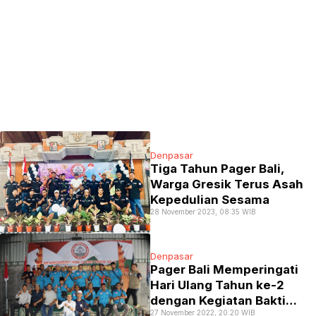
Denpasar
Tiga Tahun Pager Bali,
Warga Gresik Terus Asah
Kepedulian Sesama
28 November 2023, 08:35 WIB
Denpasar
Pager Bali Memperingati
Hari Ulang Tahun ke-2
dengan Kegiatan Bakti
27 November 2022, 20:20 WIB