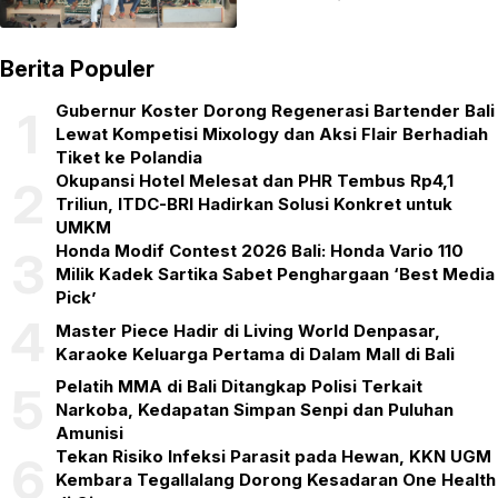
Sosial
Berita Populer
Gubernur Koster Dorong Regenerasi Bartender Bali
1
Lewat Kompetisi Mixology dan Aksi Flair Berhadiah
Tiket ke Polandia
Okupansi Hotel Melesat dan PHR Tembus Rp4,1
2
Triliun, ITDC-BRI Hadirkan Solusi Konkret untuk
UMKM
Honda Modif Contest 2026 Bali: Honda Vario 110
3
Milik Kadek Sartika Sabet Penghargaan ‘Best Media
Pick’
4
Master Piece Hadir di Living World Denpasar,
Karaoke Keluarga Pertama di Dalam Mall di Bali
Pelatih MMA di Bali Ditangkap Polisi Terkait
5
Narkoba, Kedapatan Simpan Senpi dan Puluhan
Amunisi
Tekan Risiko Infeksi Parasit pada Hewan, KKN UGM
6
Kembara Tegallalang Dorong Kesadaran One Health