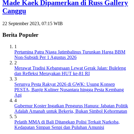
Made Kaek Dipamerkan di Russ Gallery
Canggu
22 September 2023, 07:15 WIB
Berita Populer
1
Pertamina Patra Niaga Jatimbalinus Turunkan Harga BBM
Non-Subsidi Per 1 Agustus 2026
2
Merawat Tradisi Kebangsaan Lewat Gerak Jalan: Buleleng
dan Refleksi Merayakan HUT ke-81 RI
3
Serunya Pesta Rakyat 2026 di GWK: Usung Konsep
PESTA, Banjir Kuliner Nusantara hingga Pesta Kembang
Api
4
Gubernur Koster Ingatkan Pengurus Hanura: Jabatan Politik
Adalah Amanah untuk Bekerja, Bukan Simbol Kehormatan
5
Pelatih MMA di Bali Ditangkap Polisi Terkait Narkoba,
Kedapatan Simpan Senpi dan Puluhan Amunisi