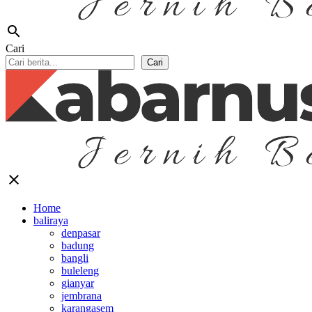
search
Cari
Cari
close
Home
baliraya
denpasar
badung
bangli
buleleng
gianyar
jembrana
karangasem