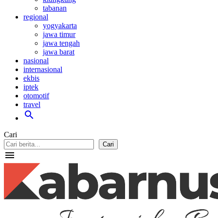
tabanan
regional
yogyakarta
jawa timur
jawa tengah
jawa barat
nasional
internasional
ekbis
iptek
otomotif
travel
search
Cari
Cari
menu