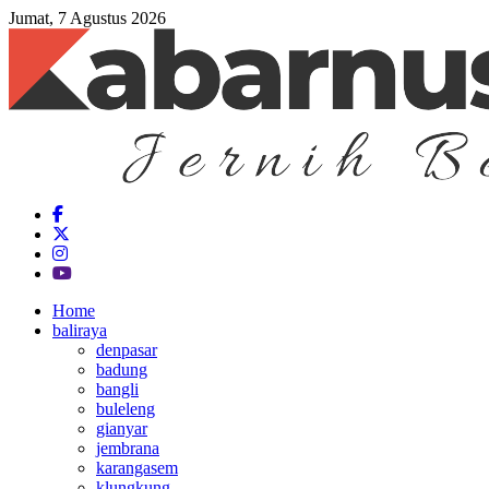
Jumat, 7 Agustus 2026
Home
baliraya
denpasar
badung
bangli
buleleng
gianyar
jembrana
karangasem
klungkung