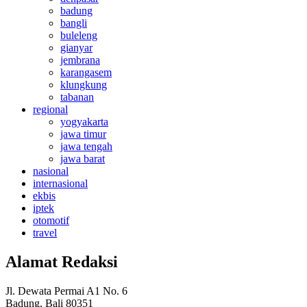
badung
bangli
buleleng
gianyar
jembrana
karangasem
klungkung
tabanan
regional
yogyakarta
jawa timur
jawa tengah
jawa barat
nasional
internasional
ekbis
iptek
otomotif
travel
Alamat Redaksi
Jl. Dewata Permai A1 No. 6
Badung, Bali 80351