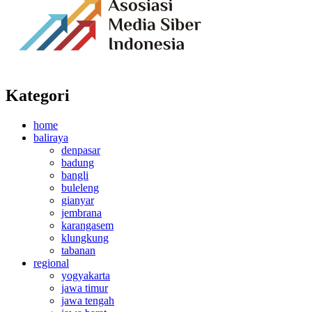
Kategori
home
baliraya
denpasar
badung
bangli
buleleng
gianyar
jembrana
karangasem
klungkung
tabanan
regional
yogyakarta
jawa timur
jawa tengah