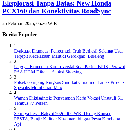
Eksplorasi Tanpa Batas: New Honda
PCX160 dan Konektivitas RoadSync
25 Februari 2025, 06:36 WIB
Berita Populer
1
Evakuasi Dramatis: Pengemudi Truk Berhasil Selamat Usai
Terjepit Kecelakaan Maut di Gerokgak, Buleleng
2
Unggah Komentar Kontroversial Soal Pasien BPJS, Perawat
RSA UGM Dikenai Sanksi Skorsing
3
Polsek Gamping Ringkus Sindikat Curanmor Lintas Provinsi
Spesialis Mobil Gran Max
4
Wamen Diktisaintek: Penyerapan Kerja Vokasi Ungguli S1,
Tembus 77 Persen
5
Serunya Pesta Rakyat 2026 di GWK: Usung Konsep
PESTA, Banjir Kuliner Nusantara hingga Pesta Kembang
Api
6