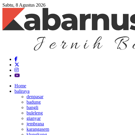
Sabtu, 8 Agustus 2026
Home
baliraya
denpasar
badung
bangli
buleleng
gianyar
jembrana
karangasem
klungkung