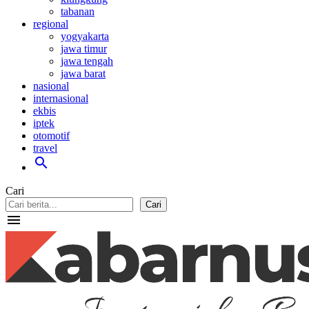
tabanan
regional
yogyakarta
jawa timur
jawa tengah
jawa barat
nasional
internasional
ekbis
iptek
otomotif
travel
search
Cari
Cari
menu