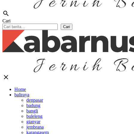
search
Cari
Cari
close
Home
baliraya
denpasar
badung
bangli
buleleng
gianyar
jembrana
karangasem