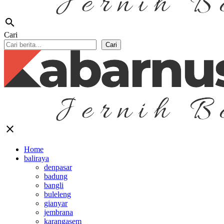
search
Cari
Cari
close
Home
baliraya
denpasar
badung
bangli
buleleng
gianyar
jembrana
karangasem