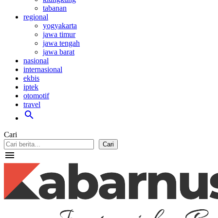
tabanan
regional
yogyakarta
jawa timur
jawa tengah
jawa barat
nasional
internasional
ekbis
iptek
otomotif
travel
search
Cari
Cari
menu