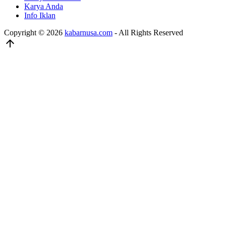
Karya Anda
Info Iklan
Copyright © 2026
kabarnusa.com
- All Rights Reserved
arrow_upward