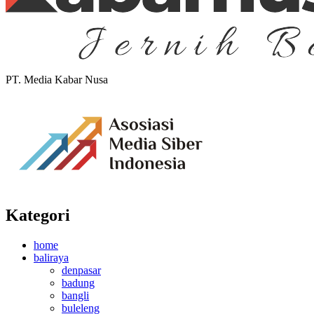
PT. Media Kabar Nusa
Kategori
home
baliraya
denpasar
badung
bangli
buleleng