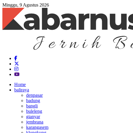
Minggu, 9 Agustus 2026
Home
baliraya
denpasar
badung
bangli
buleleng
gianyar
jembrana
karangasem
klungkung