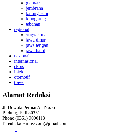
gianyar
jembrana
karangasem
klungkung
tabanan
regional
yogyakarta
jawa timur
jawa tengah
jawa barat
nasional
internasional
ekbis
iptek
otomotif
travel
Alamat Redaksi
Jl. Dewata Permai A1 No. 6
Badung, Bali 80351
Phone (0361) 9090113
Email :
kabarnusacom@gmail.com