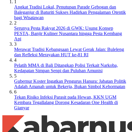
1
Angkat Tradisi Lokal, Penutupan Parade Gebogan dan
Baleganjur di Baturiti Sukses Hadirkan Pengalaman Otentik
bagi Wisatawan
2
Serunya Pesta Rakyat 2026 di GWK: Usung Konsep
PESTA, Banjir Kuliner Nusantara hingga Pesta Kembang
Api
3
Merawat Tradisi Kebangsaan Lewat Gerak Jalan: Buleleng
dan Refleksi Merayakan HUT ke-81 RI
4
Pelatih MMA di Bali Ditangkap Polisi Terkait Narkoba,
Kedapatan Simpan Senpi dan Puluhan Amunisi
5
Gubernur Koster Ingatkan Pengurus Hanura: Jabatan Politik
Adalah Amanah untuk Bekerja, Bukan Simbol Kehormatan
6
Tekan Risiko Infeksi Parasit pada Hewan, KKN UGM
Kembara Tegallalang Dorong Kesadaran One Health di
Gianyar