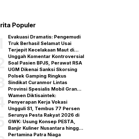
rita Populer
Evakuasi Dramatis: Pengemudi
1
Truk Berhasil Selamat Usai
Terjepit Kecelakaan Maut di
Gerokgak, Buleleng
Unggah Komentar Kontroversial
2
Soal Pasien BPJS, Perawat RSA
UGM Dikenai Sanksi Skorsing
Polsek Gamping Ringkus
3
Sindikat Curanmor Lintas
Provinsi Spesialis Mobil Gran
Max
Wamen Diktisaintek:
4
Penyerapan Kerja Vokasi
Ungguli S1, Tembus 77 Persen
Serunya Pesta Rakyat 2026 di
5
GWK: Usung Konsep PESTA,
Banjir Kuliner Nusantara hingga
Pesta Kembang Api
Pertamina Patra Niaga