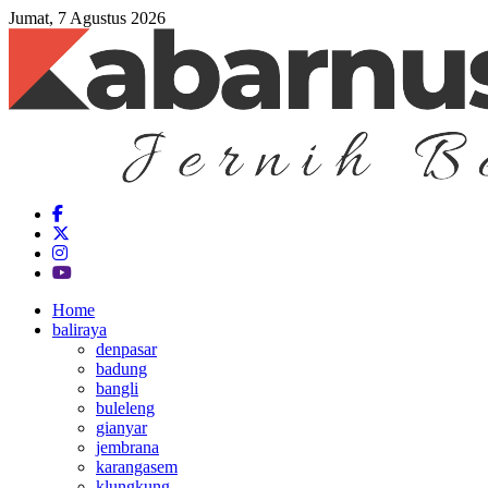
Jumat, 7 Agustus 2026
Home
baliraya
denpasar
badung
bangli
buleleng
gianyar
jembrana
karangasem
klungkung