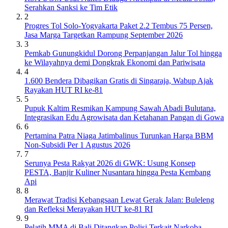
Serahkan Sanksi ke Tim Etik
2
Progres Tol Solo-Yogyakarta Paket 2.2 Tembus 75 Persen,
Jasa Marga Targetkan Rampung September 2026
3
Pemkab Gunungkidul Dorong Perpanjangan Jalur Tol hingga
ke Wilayahnya demi Dongkrak Ekonomi dan Pariwisata
4
1.600 Bendera Dibagikan Gratis di Singaraja, Wabup Ajak
Rayakan HUT RI ke-81
5
Pupuk Kaltim Resmikan Kampung Sawah Abadi Bulutana,
Integrasikan Edu Agrowisata dan Ketahanan Pangan di Gowa
6
Pertamina Patra Niaga Jatimbalinus Turunkan Harga BBM
Non-Subsidi Per 1 Agustus 2026
7
Serunya Pesta Rakyat 2026 di GWK: Usung Konsep
PESTA, Banjir Kuliner Nusantara hingga Pesta Kembang
Api
8
Merawat Tradisi Kebangsaan Lewat Gerak Jalan: Buleleng
dan Refleksi Merayakan HUT ke-81 RI
9
Pelatih MMA di Bali Ditangkap Polisi Terkait Narkoba,