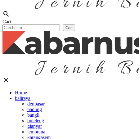
search
Cari
Cari
close
Home
baliraya
denpasar
badung
bangli
buleleng
gianyar
jembrana
karangasem