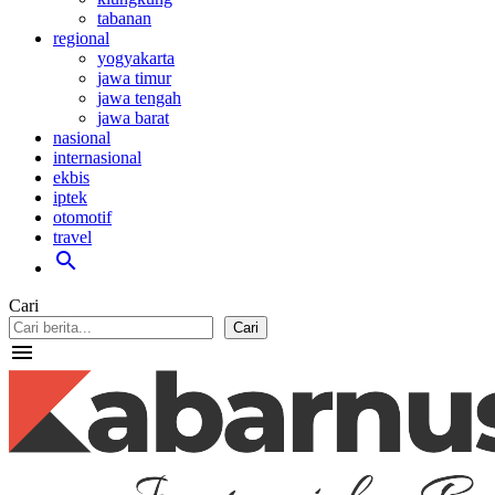
tabanan
regional
yogyakarta
jawa timur
jawa tengah
jawa barat
nasional
internasional
ekbis
iptek
otomotif
travel
search
Cari
Cari
menu