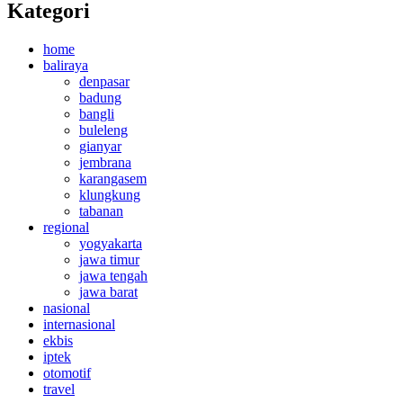
Kategori
home
baliraya
denpasar
badung
bangli
buleleng
gianyar
jembrana
karangasem
klungkung
tabanan
regional
yogyakarta
jawa timur
jawa tengah
jawa barat
nasional
internasional
ekbis
iptek
otomotif
travel