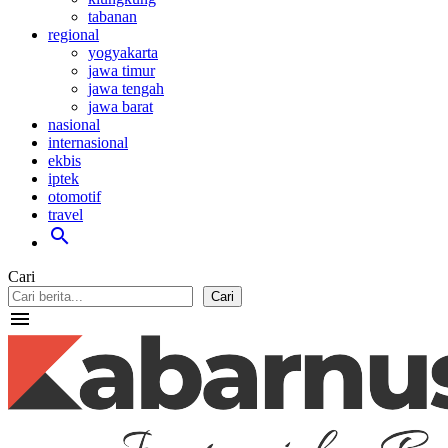
tabanan
regional
yogyakarta
jawa timur
jawa tengah
jawa barat
nasional
internasional
ekbis
iptek
otomotif
travel
search
Cari
Cari
menu