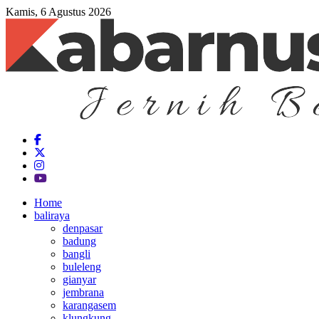
Kamis, 6 Agustus 2026
Home
baliraya
denpasar
badung
bangli
buleleng
gianyar
jembrana
karangasem
klungkung