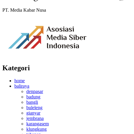
PT. Media Kabar Nusa
Kategori
home
baliraya
denpasar
badung
bangli
buleleng
gianyar
jembrana
karangasem
klungkung