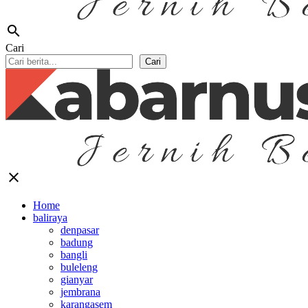
search
Cari
Cari
close
Home
baliraya
denpasar
badung
bangli
buleleng
gianyar
jembrana
karangasem