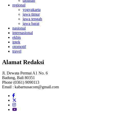
tabanan
regional
yogyakarta
jawa timur
jawa tengah
jawa barat
nasional
internasional
ekbis
iptek
otomotif
travel
Alamat Redaksi
Jl. Dewata Permai A1 No. 6
Badung, Bali 80351
Phone (0361) 9090113
Email :
kabarnusacom@gmail.com