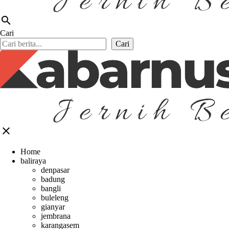
search
Cari
Cari
close
Home
baliraya
denpasar
badung
bangli
buleleng
gianyar
jembrana
karangasem