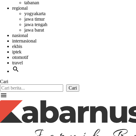
tabanan
regional
yogyakarta
jawa timur
jawa tengah
jawa barat
nasional
internasional
ekbis
iptek
otomotif
travel
search
Cari
Cari
menu