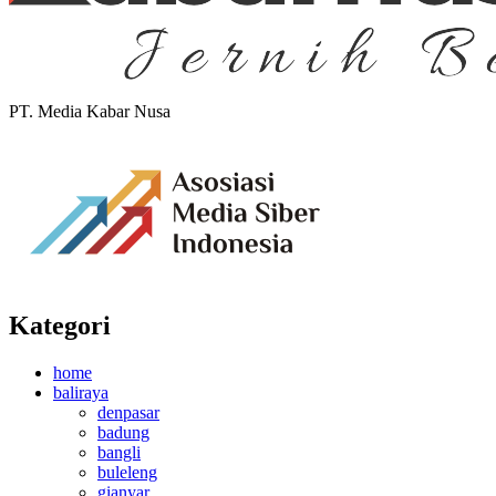
PT. Media Kabar Nusa
Kategori
home
baliraya
denpasar
badung
bangli
buleleng
gianyar