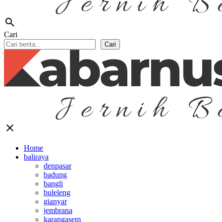
search
Cari
Cari
close
Home
baliraya
denpasar
badung
bangli
buleleng
gianyar
jembrana
karangasem