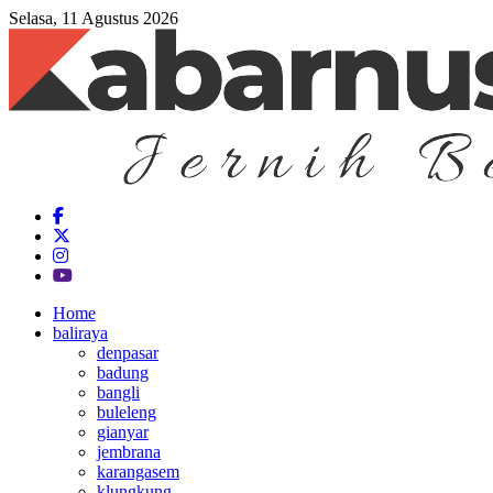
Selasa, 11 Agustus 2026
Home
baliraya
denpasar
badung
bangli
buleleng
gianyar
jembrana
karangasem
klungkung