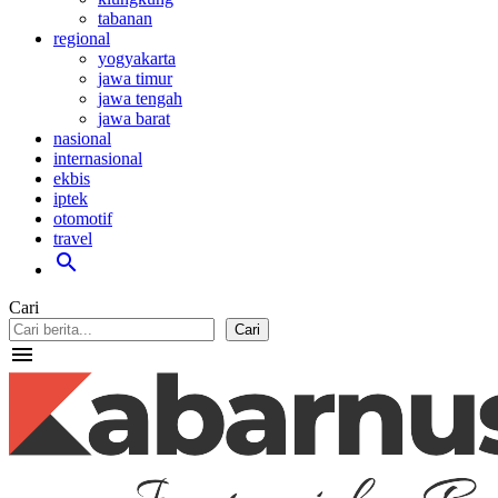
tabanan
regional
yogyakarta
jawa timur
jawa tengah
jawa barat
nasional
internasional
ekbis
iptek
otomotif
travel
search
Cari
Cari
menu