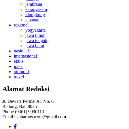
jembrana
karangasem
klungkung
tabanan
regional
yogyakarta
jawa timur
jawa tengah
jawa barat
nasional
internasional
ekbis
iptek
otomotif
travel
Alamat Redaksi
Jl. Dewata Permai A1 No. 6
Badung, Bali 80351
Phone (0361) 9090113
Email :
kabarnusacom@gmail.com