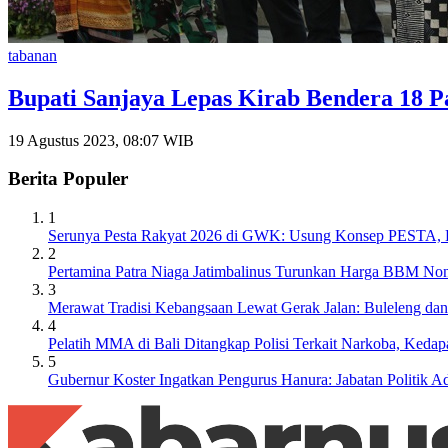
tabanan
Bupati Sanjaya Lepas Kirab Bendera 18 P
19 Agustus 2023, 08:07 WIB
Berita Populer
1
Serunya Pesta Rakyat 2026 di GWK: Usung Konsep PESTA, Ba
2
Pertamina Patra Niaga Jatimbalinus Turunkan Harga BBM Non
3
Merawat Tradisi Kebangsaan Lewat Gerak Jalan: Buleleng da
4
Pelatih MMA di Bali Ditangkap Polisi Terkait Narkoba, Keda
5
Gubernur Koster Ingatkan Pengurus Hanura: Jabatan Politik