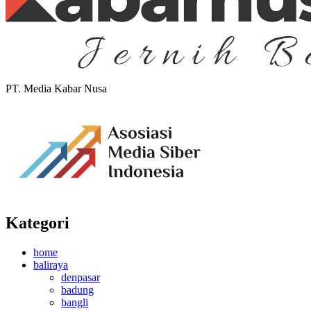
PT. Media Kabar Nusa
Kategori
home
baliraya
denpasar
badung
bangli