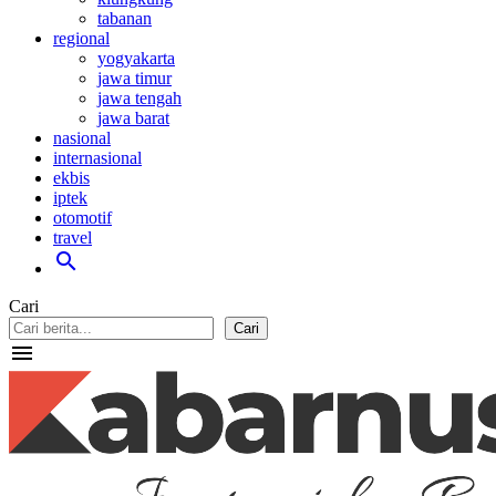
tabanan
regional
yogyakarta
jawa timur
jawa tengah
jawa barat
nasional
internasional
ekbis
iptek
otomotif
travel
search
Cari
Cari
menu