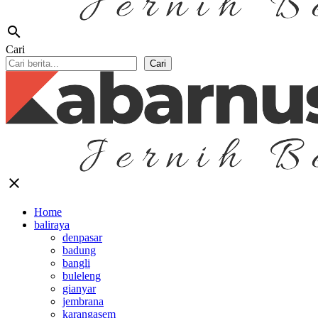
search
Cari
Cari
close
Home
baliraya
denpasar
badung
bangli
buleleng
gianyar
jembrana
karangasem