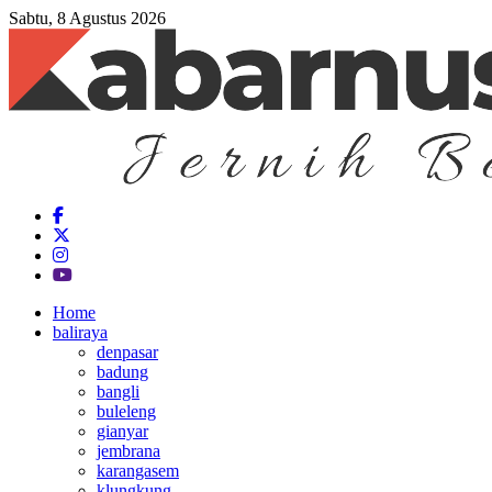
Sabtu, 8 Agustus 2026
Home
baliraya
denpasar
badung
bangli
buleleng
gianyar
jembrana
karangasem
klungkung