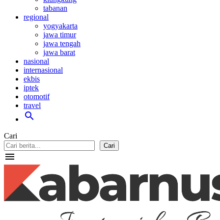
tabanan
regional
yogyakarta
jawa timur
jawa tengah
jawa barat
nasional
internasional
ekbis
iptek
otomotif
travel
search
Cari
Cari
menu