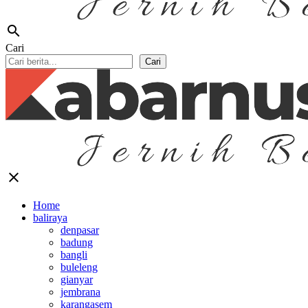
search
Cari
Cari
close
Home
baliraya
denpasar
badung
bangli
buleleng
gianyar
jembrana
karangasem