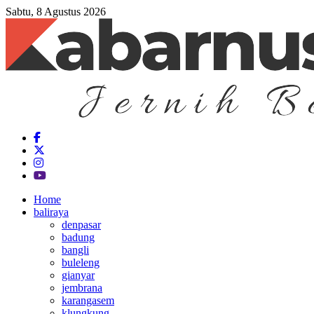
Sabtu, 8 Agustus 2026
Home
baliraya
denpasar
badung
bangli
buleleng
gianyar
jembrana
karangasem
klungkung