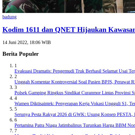
badung
Kodim 1611 dan QNET Hijaukan Kawasan
14 Juni 2022, 18:06 WIB
Berita Populer
1
Evakuasi Dramatis: Pengemudi Truk Berhasil Selamat Usai Ter
2
Unggah Komentar Kontroversial Soal Pasien BPJS, Perawat 
3
Polsek Gamping Ringkus Sindikat Curanmor Lintas Provinsi S
4
Wamen Diktisaintek: Penyerapan Kerja Vokasi Ungguli S1, T
5
Serunya Pesta Rakyat 2026 di GWK: Usung Konsep PESTA, Ba
6
Pertamina Patra Niaga Jatimbalinus Turunkan Harga BBM Non
7