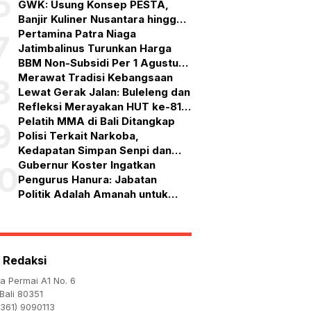
6
GWK: Usung Konsep PESTA,
Banjir Kuliner Nusantara hingga
Pesta Kembang Api
Pertamina Patra Niaga
7
Jatimbalinus Turunkan Harga
BBM Non-Subsidi Per 1 Agustus
2026
Merawat Tradisi Kebangsaan
8
Lewat Gerak Jalan: Buleleng dan
Refleksi Merayakan HUT ke-81
RI
Pelatih MMA di Bali Ditangkap
9
Polisi Terkait Narkoba,
Kedapatan Simpan Senpi dan
Puluhan Amunisi
Gubernur Koster Ingatkan
10
Pengurus Hanura: Jabatan
Politik Adalah Amanah untuk
Bekerja, Bukan Simbol
Kehormatan
 Redaksi
ta Permai A1 No. 6
Bali 80351
361) 9090113