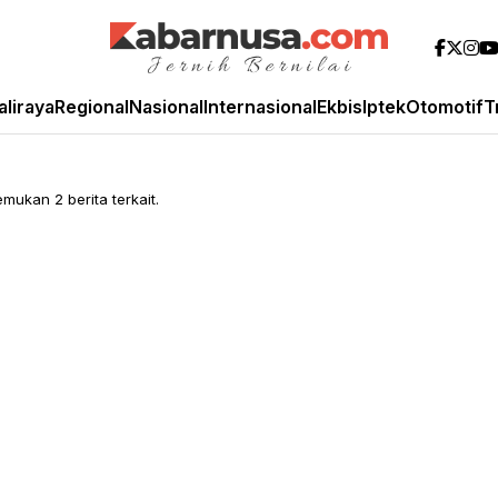
aliraya
Regional
Nasional
Internasional
Ekbis
Iptek
Otomotif
T
ukan 2 berita terkait.