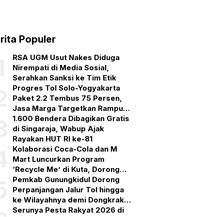
rita Populer
RSA UGM Usut Nakes Diduga
1
Nirempati di Media Sosial,
Serahkan Sanksi ke Tim Etik
Progres Tol Solo-Yogyakarta
2
Paket 2.2 Tembus 75 Persen,
Jasa Marga Targetkan Rampung
September 2026
1.600 Bendera Dibagikan Gratis
3
di Singaraja, Wabup Ajak
Rayakan HUT RI ke-81
Kolaborasi Coca-Cola dan M
4
Mart Luncurkan Program
‘Recycle Me’ di Kuta, Dorong
Ekosistem Daur Ulang Kemasan
Pemkab Gunungkidul Dorong
5
Plastik
Perpanjangan Jalur Tol hingga
ke Wilayahnya demi Dongkrak
Ekonomi dan Pariwisata
Serunya Pesta Rakyat 2026 di