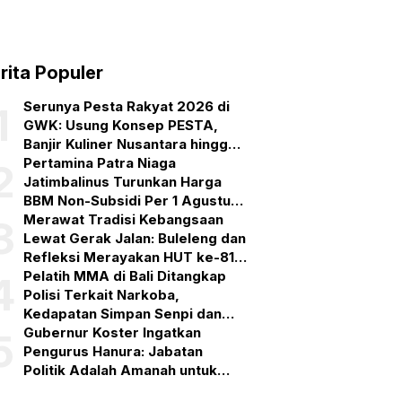
rita Populer
Serunya Pesta Rakyat 2026 di
1
GWK: Usung Konsep PESTA,
Banjir Kuliner Nusantara hingga
Pesta Kembang Api
Pertamina Patra Niaga
2
Jatimbalinus Turunkan Harga
BBM Non-Subsidi Per 1 Agustus
2026
Merawat Tradisi Kebangsaan
3
Lewat Gerak Jalan: Buleleng dan
Refleksi Merayakan HUT ke-81
RI
Pelatih MMA di Bali Ditangkap
4
Polisi Terkait Narkoba,
Kedapatan Simpan Senpi dan
Puluhan Amunisi
Gubernur Koster Ingatkan
5
Pengurus Hanura: Jabatan
Politik Adalah Amanah untuk
Bekerja, Bukan Simbol