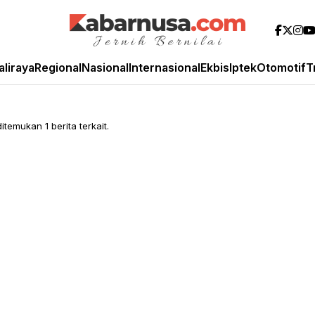
aliraya
Regional
Nasional
Internasional
Ekbis
Iptek
Otomotif
T
emukan 1 berita terkait.