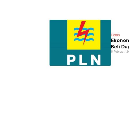
Ekbis
Ekonom
Beli Da
8 Februari 2