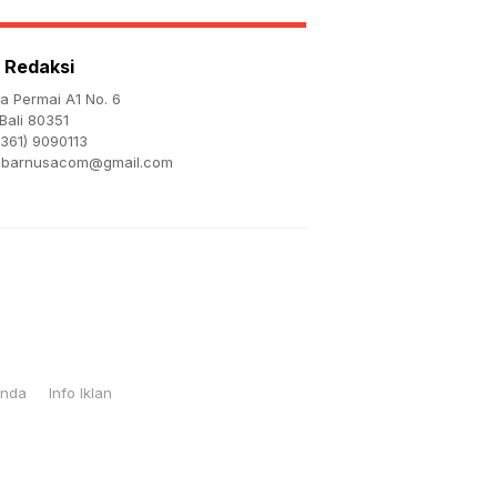
Kehormatan
 Redaksi
ta Permai A1 No. 6
Bali 80351
361) 9090113
abarnusacom@gmail.com
Anda
Info Iklan