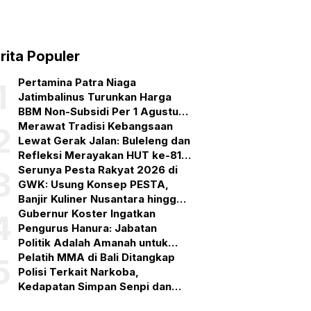
rita Populer
Pertamina Patra Niaga
1
Jatimbalinus Turunkan Harga
BBM Non-Subsidi Per 1 Agustus
2026
Merawat Tradisi Kebangsaan
2
Lewat Gerak Jalan: Buleleng dan
Refleksi Merayakan HUT ke-81
RI
Serunya Pesta Rakyat 2026 di
3
GWK: Usung Konsep PESTA,
Banjir Kuliner Nusantara hingga
Pesta Kembang Api
Gubernur Koster Ingatkan
4
Pengurus Hanura: Jabatan
Politik Adalah Amanah untuk
Bekerja, Bukan Simbol
Pelatih MMA di Bali Ditangkap
5
Kehormatan
Polisi Terkait Narkoba,
Kedapatan Simpan Senpi dan
Puluhan Amunisi