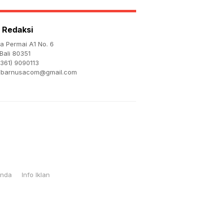
 Redaksi
ta Permai A1 No. 6
Bali 80351
361) 9090113
abarnusacom@gmail.com
Anda
Info Iklan