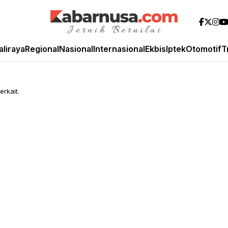
aliraya
Regional
Nasional
Internasional
Ekbis
Iptek
Otomotif
T
erkait.