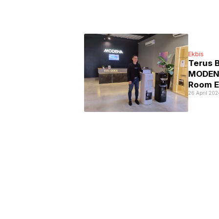
Ekbis
Terus B
MODENA
Room E
26 April 202