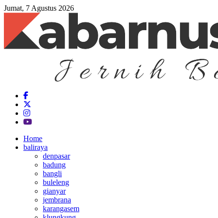
Jumat, 7 Agustus 2026
Home
baliraya
denpasar
badung
bangli
buleleng
gianyar
jembrana
karangasem
klungkung