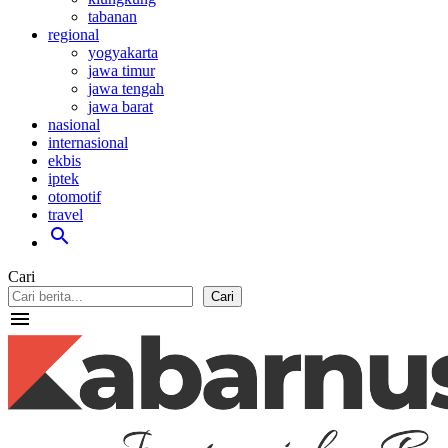
tabanan
regional
yogyakarta
jawa timur
jawa tengah
jawa barat
nasional
internasional
ekbis
iptek
otomotif
travel
search
Cari
Cari
menu