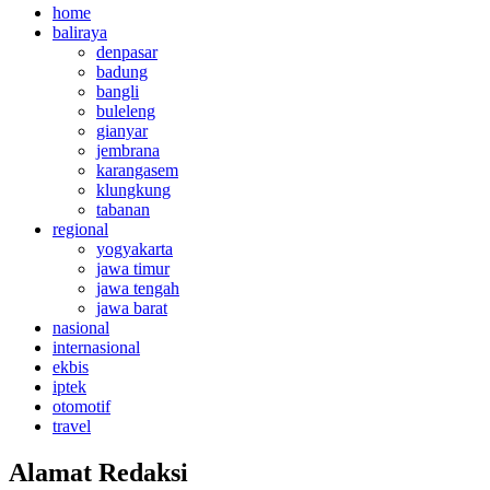
home
baliraya
denpasar
badung
bangli
buleleng
gianyar
jembrana
karangasem
klungkung
tabanan
regional
yogyakarta
jawa timur
jawa tengah
jawa barat
nasional
internasional
ekbis
iptek
otomotif
travel
Alamat Redaksi