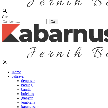
search
Cari
Cari
close
Home
baliraya
denpasar
badung
bangli
buleleng
gianyar
jembrana
karangasem