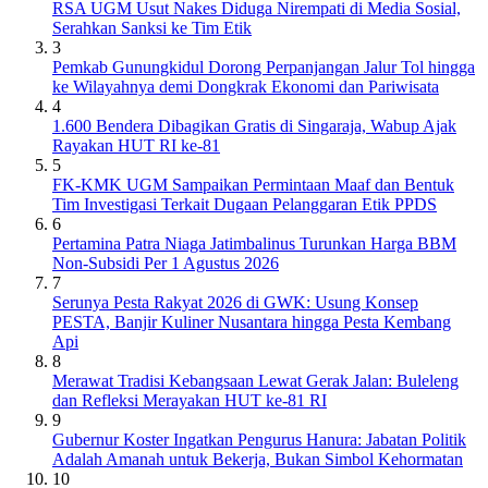
RSA UGM Usut Nakes Diduga Nirempati di Media Sosial,
Serahkan Sanksi ke Tim Etik
3
Pemkab Gunungkidul Dorong Perpanjangan Jalur Tol hingga
ke Wilayahnya demi Dongkrak Ekonomi dan Pariwisata
4
1.600 Bendera Dibagikan Gratis di Singaraja, Wabup Ajak
Rayakan HUT RI ke-81
5
FK-KMK UGM Sampaikan Permintaan Maaf dan Bentuk
Tim Investigasi Terkait Dugaan Pelanggaran Etik PPDS
6
Pertamina Patra Niaga Jatimbalinus Turunkan Harga BBM
Non-Subsidi Per 1 Agustus 2026
7
Serunya Pesta Rakyat 2026 di GWK: Usung Konsep
PESTA, Banjir Kuliner Nusantara hingga Pesta Kembang
Api
8
Merawat Tradisi Kebangsaan Lewat Gerak Jalan: Buleleng
dan Refleksi Merayakan HUT ke-81 RI
9
Gubernur Koster Ingatkan Pengurus Hanura: Jabatan Politik
Adalah Amanah untuk Bekerja, Bukan Simbol Kehormatan
10