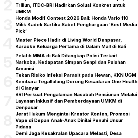
2
Triliun, ITDC-BRI Hadirkan Solusi Konkret untuk
UMKM
Honda Modif Contest 2026 Bali: Honda Vario 110
3
Milik Kadek Sartika Sabet Penghargaan ‘Best Media
Pick’
4
Master Piece Hadir di Living World Denpasar,
Karaoke Keluarga Pertama di Dalam Mall di Bali
Pelatih MMA di Bali Ditangkap Polisi Terkait
5
Narkoba, Kedapatan Simpan Senpi dan Puluhan
Amunisi
Tekan Risiko Infeksi Parasit pada Hewan, KKN UGM
6
Kembara Tegallalang Dorong Kesadaran One Health
di Gianyar
BRI Perkuat Pengalaman Nasabah Pensiunan Melalui
7
Layanan Inklusif dan Pemberdayaan UMKM di
Denpasar
Jerat Hukum Mengintai Kreator Konten, Promosi
8
Vape di Depan Anak-Anak Dinilai Penuhi Unsur
Pidana
Demi Jaga Kesakralan Upacara Melasti, Desa