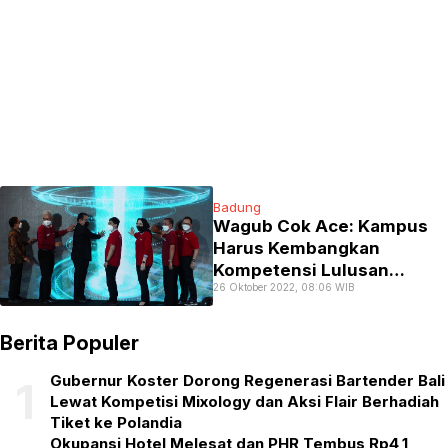
Badung
Wagub Cok Ace: Kampus
Harus Kembangkan
Kompetensi Lulusan
26 Oktober 2022, 08:06 WIB
Sesuai Kebutuhan
Berita Populer
Gubernur Koster Dorong Regenerasi Bartender Bali
1
Lewat Kompetisi Mixology dan Aksi Flair Berhadiah
Tiket ke Polandia
Okupansi Hotel Melesat dan PHR Tembus Rp4,1