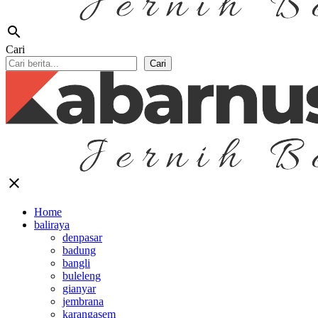
search
Cari
Cari
close
Home
baliraya
denpasar
badung
bangli
buleleng
gianyar
jembrana
karangasem