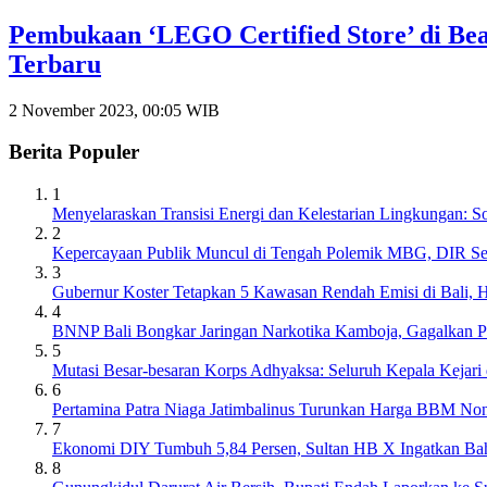
Pembukaan ‘LEGO Certified Store’ di Be
Terbaru
2 November 2023, 00:05 WIB
Berita Populer
1
Menyelaraskan Transisi Energi dan Kelestarian Lingkungan: 
2
Kepercayaan Publik Muncul di Tengah Polemik MBG, DIR S
3
Gubernur Koster Tetapkan 5 Kawasan Rendah Emisi di Bali, 
4
BNNP Bali Bongkar Jaringan Narkotika Kamboja, Gagalkan 
5
Mutasi Besar-besaran Korps Adhyaksa: Seluruh Kepala Kejari
6
Pertamina Patra Niaga Jatimbalinus Turunkan Harga BBM Non
7
Ekonomi DIY Tumbuh 5,84 Persen, Sultan HB X Ingatkan Ba
8