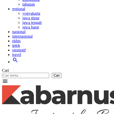
tabanan
regional
yogyakarta
jawa timur
jawa tengah
jawa barat
nasional
internasional
ekbis
iptek
otomotif
travel
search
Cari
Cari
menu