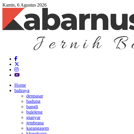
Kamis, 6 Agustus 2026
Home
baliraya
denpasar
badung
bangli
buleleng
gianyar
jembrana
karangasem
klungkung