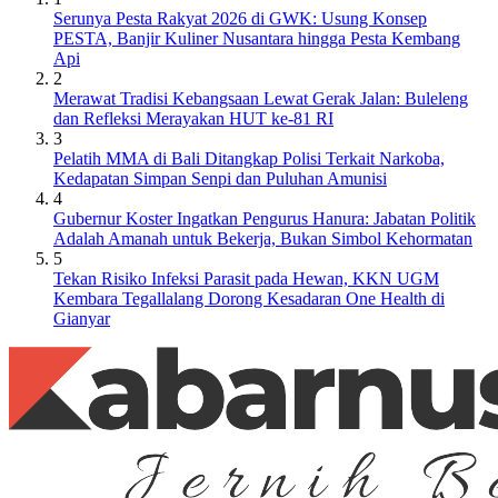
Serunya Pesta Rakyat 2026 di GWK: Usung Konsep
PESTA, Banjir Kuliner Nusantara hingga Pesta Kembang
Api
2
Merawat Tradisi Kebangsaan Lewat Gerak Jalan: Buleleng
dan Refleksi Merayakan HUT ke-81 RI
3
Pelatih MMA di Bali Ditangkap Polisi Terkait Narkoba,
Kedapatan Simpan Senpi dan Puluhan Amunisi
4
Gubernur Koster Ingatkan Pengurus Hanura: Jabatan Politik
Adalah Amanah untuk Bekerja, Bukan Simbol Kehormatan
5
Tekan Risiko Infeksi Parasit pada Hewan, KKN UGM
Kembara Tegallalang Dorong Kesadaran One Health di
Gianyar