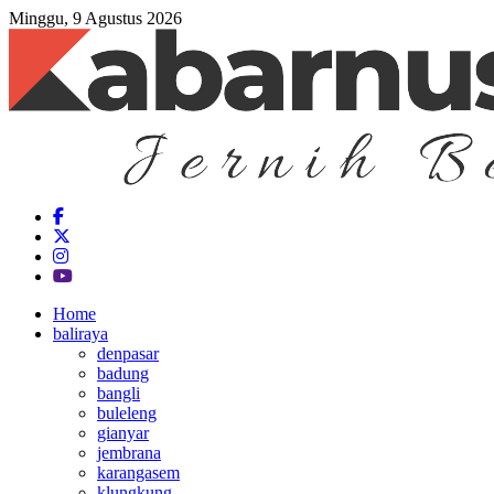
Minggu, 9 Agustus 2026
Home
baliraya
denpasar
badung
bangli
buleleng
gianyar
jembrana
karangasem
klungkung