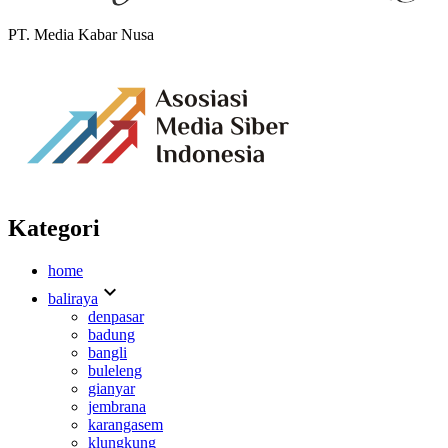
PT. Media Kabar Nusa
Kategori
home
expand_more
baliraya
denpasar
badung
bangli
buleleng
gianyar
jembrana
karangasem
klungkung