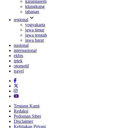
karangasem
klungkung
tabanan
expand_more
regional
yogyakarta
jawa timur
jawa tengah
jawa barat
nasional
internasional
ekbis
iptek
otomotif
travel
Tentang Kami
Redaksi
Pedoman Siber
Disclaimer
Kebijakan Privasi