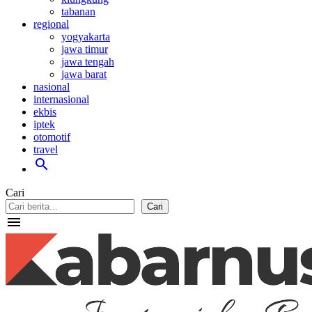
tabanan
regional
yogyakarta
jawa timur
jawa tengah
jawa barat
nasional
internasional
ekbis
iptek
otomotif
travel
search
Cari
Cari
menu