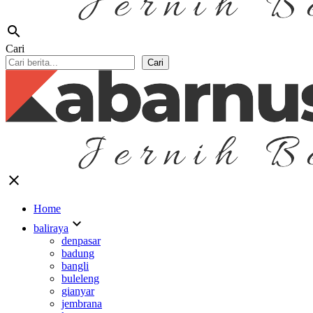
search
Cari
Cari
close
Home
expand_more
baliraya
denpasar
badung
bangli
buleleng
gianyar
jembrana