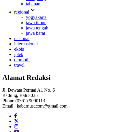
tabanan
expand_more
regional
yogyakarta
jawa timur
jawa tengah
jawa barat
nasional
internasional
ekbis
iptek
otomotif
travel
Alamat Redaksi
Jl. Dewata Permai A1 No. 6
Badung, Bali 80351
Phone (0361) 9090113
Email :
kabarnusacom@gmail.com