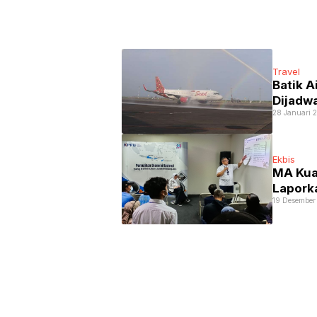
Travel
Batik A
Dijadwa
28 Januari 
Ekbis
MA Kua
Laporka
19 Desember