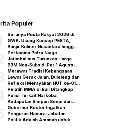
rita Populer
Serunya Pesta Rakyat 2026 di
1
GWK: Usung Konsep PESTA,
Banjir Kuliner Nusantara hingga
Pesta Kembang Api
Pertamina Patra Niaga
2
Jatimbalinus Turunkan Harga
BBM Non-Subsidi Per 1 Agustus
2026
Merawat Tradisi Kebangsaan
3
Lewat Gerak Jalan: Buleleng dan
Refleksi Merayakan HUT ke-81
RI
Pelatih MMA di Bali Ditangkap
4
Polisi Terkait Narkoba,
Kedapatan Simpan Senpi dan
Puluhan Amunisi
Gubernur Koster Ingatkan
5
Pengurus Hanura: Jabatan
Politik Adalah Amanah untuk
Bekerja, Bukan Simbol