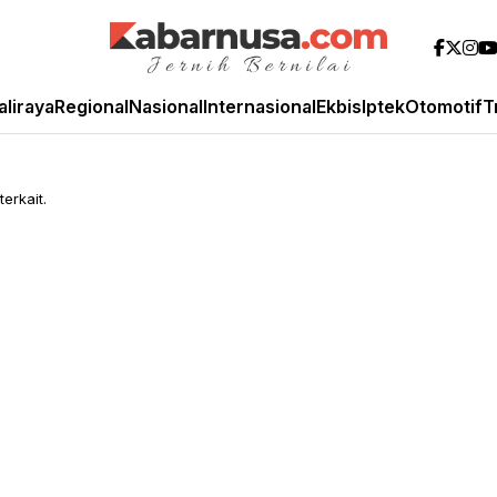
aliraya
Regional
Nasional
Internasional
Ekbis
Iptek
Otomotif
T
erkait.