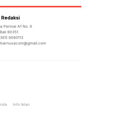
Kehormatan
 Redaksi
ta Permai A1 No. 6
Bali 80351
361) 9090113
abarnusacom@gmail.com
Anda
Info Iklan