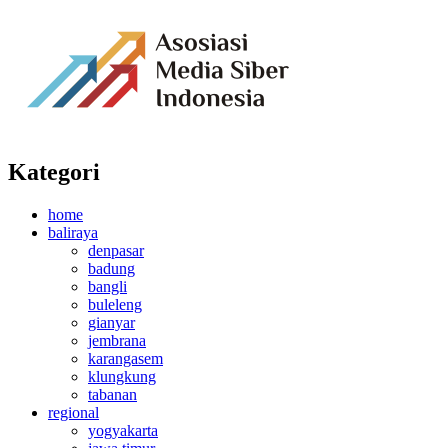
Kategori
home
baliraya
denpasar
badung
bangli
buleleng
gianyar
jembrana
karangasem
klungkung
tabanan
regional
yogyakarta