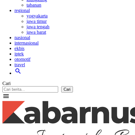
tabanan
regional
yogyakarta
jawa timur
jawa tengah
jawa barat
nasional
internasional
ekbis
iptek
otomotif
travel
search
Cari
Cari
menu