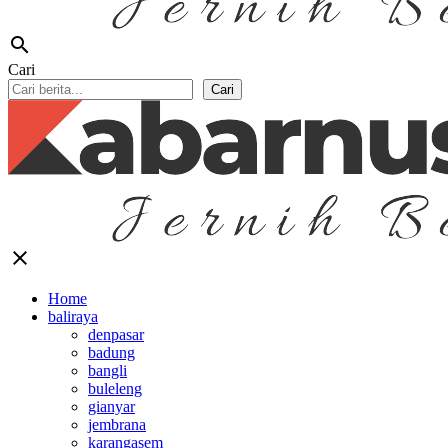
search
Cari
Cari
close
Home
baliraya
denpasar
badung
bangli
buleleng
gianyar
jembrana
karangasem