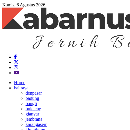
Kamis, 6 Agustus 2026
Home
baliraya
denpasar
badung
bangli
buleleng
gianyar
jembrana
karangasem
klungkung