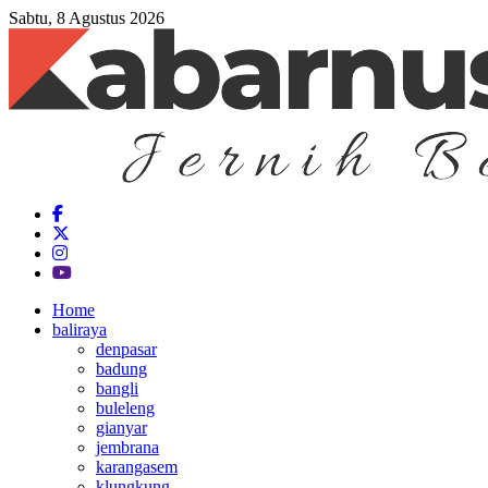
Sabtu, 8 Agustus 2026
Home
baliraya
denpasar
badung
bangli
buleleng
gianyar
jembrana
karangasem
klungkung