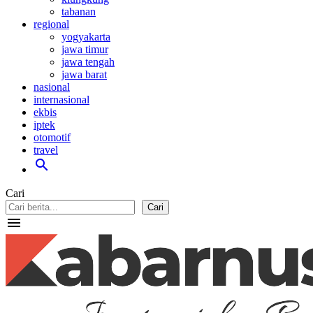
tabanan
regional
yogyakarta
jawa timur
jawa tengah
jawa barat
nasional
internasional
ekbis
iptek
otomotif
travel
search
Cari
Cari
menu