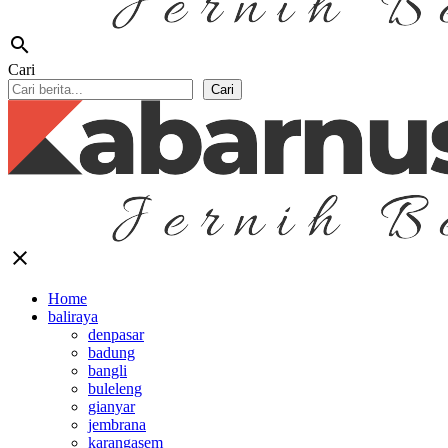
search
Cari
Cari
close
Home
baliraya
denpasar
badung
bangli
buleleng
gianyar
jembrana
karangasem