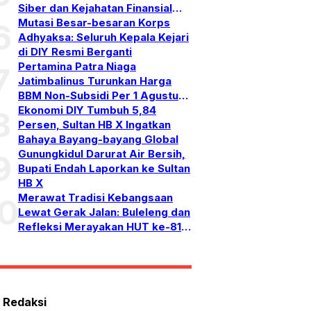
Siber dan Kejahatan Finansial
Lintas Yurisdiksi
Mutasi Besar-besaran Korps
6
Adhyaksa: Seluruh Kepala Kejari
di DIY Resmi Berganti
Pertamina Patra Niaga
7
Jatimbalinus Turunkan Harga
BBM Non-Subsidi Per 1 Agustus
2026
Ekonomi DIY Tumbuh 5,84
8
Persen, Sultan HB X Ingatkan
Bahaya Bayang-bayang Global
Gunungkidul Darurat Air Bersih,
9
Bupati Endah Laporkan ke Sultan
HB X
Merawat Tradisi Kebangsaan
10
Lewat Gerak Jalan: Buleleng dan
Refleksi Merayakan HUT ke-81
RI
 Redaksi