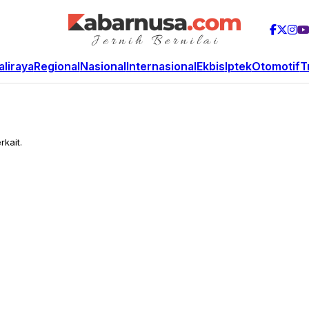
aliraya
Regional
Nasional
Internasional
Ekbis
Iptek
Otomotif
T
rkait.