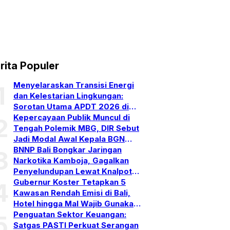
rita Populer
Menyelaraskan Transisi Energi
1
dan Kelestarian Lingkungan:
Sorotan Utama APDT 2026 di
Bali
Kepercayaan Publik Muncul di
2
Tengah Polemik MBG, DIR Sebut
Jadi Modal Awal Kepala BGN
Baru
BNNP Bali Bongkar Jaringan
3
Narkotika Kamboja, Gagalkan
Penyelundupan Lewat Knalpot
Bekas
Gubernur Koster Tetapkan 5
4
Kawasan Rendah Emisi di Bali,
Hotel hingga Mal Wajib Gunakan
PLTS Atap
Penguatan Sektor Keuangan:
5
Satgas PASTI Perkuat Serangan