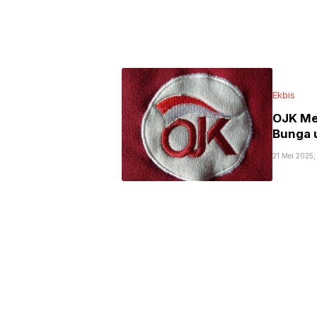
Ekbis
OJK Me
Bunga u
21 Mei 2025