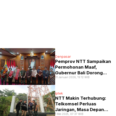
Denpasar
Pemprov NTT Sampaikan
Permohonan Maaf,
Gubernur Bali Dorong
31 Januari 2026, 19:12 WIB
Syarat Administratif Warga
NTT Masuk Bali
Iptek
NTT Makin Terhubung:
Telkomsel Perluas
Jaringan, Masa Depan
1 Mei 2025, 07:37 WIB
Digital Kian Dekat!