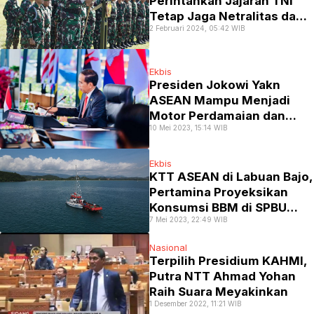
Perintahkan Jajaran TNI
Tetap Jaga Netralitas dan
2 Februari 2024, 05:42 WIB
Pemilu Damai
Ekbis
Presiden Jokowi Yakn
ASEAN Mampu Menjadi
Motor Perdamaian dan
10 Mei 2023, 15:14 WIB
Pertumbuhan di Dunia
Ekbis
KTT ASEAN di Labuan Bajo,
Pertamina Proyeksikan
Konsumsi BBM di SPBU
7 Mei 2023, 22:49 WIB
Melonjak 30 Persen
Nasional
Terpilih Presidium KAHMI,
Putra NTT Ahmad Yohan
Raih Suara Meyakinkan
1 Desember 2022, 11:21 WIB