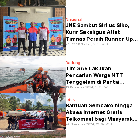
Nasional
JNE Sambut Sirilus Siko,
Kurir Sekaligus Atlet
Timnas Peraih Runner-Up
27 Februari 2025, 21:10 WIB
Amputee Football Asian
Championship 2025
Badung
Tim SAR Lakukan
Pencarian Warga NTT
Tenggelam di Pantai
16 Desember 2024, 10:30 WIB
Balangan Bali
Iptek
Bantuan Sembako hingga
Akses Internet Gratis
Telkomsel bagi Masyarakat
24 November 2024, 23:07 WIB
Terdampak Erupsi Gunung
Lewotobi