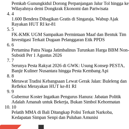
Pemkab Gunungkidul Dorong Perpanjangan Jalur Tol hingga ke
Wilayahnya demi Dongkrak Ekonomi dan Pariwisata
4
1.600 Bendera Dibagikan Gratis di Singaraja, Wabup Ajak
Rayakan HUT RI ke-81
5
FK-KMK UGM Sampaikan Permintaan Maaf dan Bentuk Tim
Investigasi Terkait Dugaan Pelanggaran Etik PPDS
6
Pertamina Patra Niaga Jatimbalinus Turunkan Harga BBM Non-
Subsidi Per 1 Agustus 2026
7
Serunya Pesta Rakyat 2026 di GWK: Usung Konsep PESTA,
Banjir Kuliner Nusantara hingga Pesta Kembang Api
8
Merawat Tradisi Kebangsaan Lewat Gerak Jalan: Buleleng dan
Refleksi Merayakan HUT ke-81 RI
9
Gubernur Koster Ingatkan Pengurus Hanura: Jabatan Politik
Adalah Amanah untuk Bekerja, Bukan Simbol Kehormatan
10
Pelatih MMA di Bali Ditangkap Polisi Terkait Narkoba,
Kedapatan Simpan Senpi dan Puluhan Amunisi