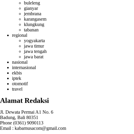
buleleng
gianyar
jembrana
karangasem
klungkung
tabanan
regional
yogyakarta
jawa timur
jawa tengah
jawa barat
nasional
internasional
ekbis
iptek
otomotif
travel
Alamat Redaksi
Jl. Dewata Permai A1 No. 6
Badung, Bali 80351
Phone (0361) 9090113
Email :
kabarnusacom@gmail.com