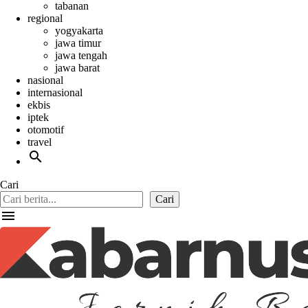
tabanan
regional
yogyakarta
jawa timur
jawa tengah
jawa barat
nasional
internasional
ekbis
iptek
otomotif
travel
search
Cari
Cari
menu