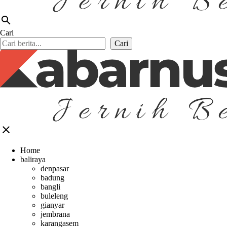
search
Cari
Cari
close
Home
baliraya
denpasar
badung
bangli
buleleng
gianyar
jembrana
karangasem