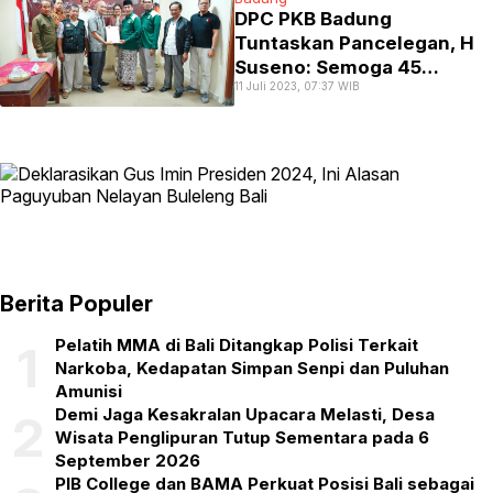
DPC PKB Badung
Tuntaskan Pancelegan, H
Suseno: Semoga 45
11 Juli 2023, 07:37 WIB
Bacaleg Bisa Ditetapkan
DCS
Berita Populer
Pelatih MMA di Bali Ditangkap Polisi Terkait
1
Narkoba, Kedapatan Simpan Senpi dan Puluhan
Amunisi
Demi Jaga Kesakralan Upacara Melasti, Desa
2
Wisata Penglipuran Tutup Sementara pada 6
September 2026
PIB College dan BAMA Perkuat Posisi Bali sebagai