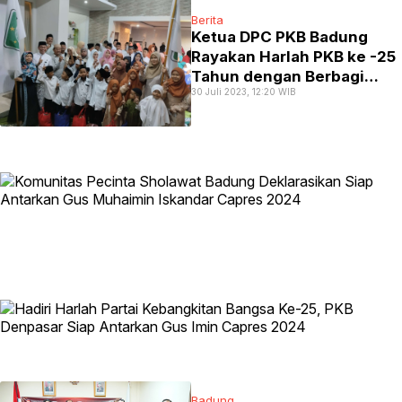
Berita
Ketua DPC PKB Badung
Rayakan Harlah PKB ke -25
Tahun dengan Berbagi
30 Juli 2023, 12:20 WIB
Bersama Anak Yatim
Badung