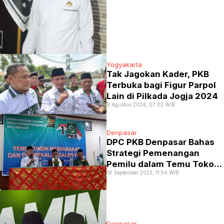
Yogyakarta
Tak Jagokan Kader, PKB
Terbuka bagi Figur Parpol
Lain di Pilkada Jogja 2024
8 Agustus 2024, 07:02 WIB
Denpasar
DPC PKB Denpasar Bahas
Strategi Pemenangan
Pemilu dalam Temu Tokoh
18 September 2023, 11:54 WIB
dan Caleg hingga Saksi
Denpasar