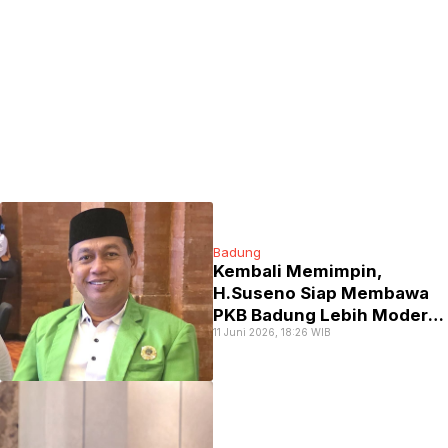
Badung
Kembali Memimpin,
H.Suseno Siap Membawa
PKB Badung Lebih Modern,
11 Juni 2026, 18:26 WIB
Solutif dan Inklusif