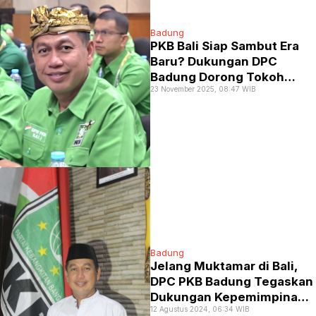
Badung
PKB Bali Siap Sambut Era
Baru? Dukungan DPC
Badung Dorong Tokoh
23 November 2025, 08:47 WIB
Muda Visioner Ahmad
Iman Sukri Pimpin DPW
Badung
Jelang Muktamar di Bali,
DPC PKB Badung Tegaskan
Dukungan Kepemimpinan
12 Agustus 2024, 06:34 WIB
Muhaimin Iskandar