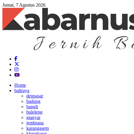
Jumat, 7 Agustus 2026
Home
baliraya
denpasar
badung
bangli
buleleng
gianyar
jembrana
karangasem
klungkung