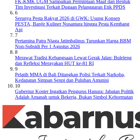
FK-KMK UGM Sampaikan Permintaan Maaf dan Bentuk
Tim Investigasi Terkait Dugaan Pelanggaran Etik PPDS
6
Serunya Pesta Rakyat 2026 di GWK: Usung Konsep
PESTA, Banjir Kuliner Nusantara hingga Pesta Kembang
Api
7
Pertamina Patra Niaga Jatimbalinus Turunkan Harga BBM
Non-Subsidi Per 1 Agustus 2026
8
Merawat Tradisi Kebangsaan Lewat Gerak Jalan: Buleleng
dan Refleksi Merayakan HUT ke-81 RI
9
Pelatih MMA di Bali Ditangkap Polisi Terkait Narkoba,
Kedapatan Simpan Senpi dan Puluhan Amunisi
10
Gubernur Koster Ingatkan Pengurus Hanura: Jabatan Politik
Adalah Amanah untuk Bekerja, Bukan Simbol Kehormatan