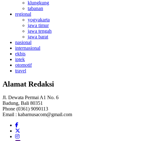
klungkung
tabanan
regional
yogyakarta
jawa timur
jawa tengah
jawa barat
nasional
internasional
ekbis
iptek
otomotif
travel
Alamat Redaksi
Jl. Dewata Permai A1 No. 6
Badung, Bali 80351
Phone (0361) 9090113
Email :
kabarnusacom@gmail.com