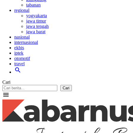
tabanan
regional
yogyakarta
jawa timur
jawa tengah
jawa barat
nasional
internasional
ekbis
iptek
otomotif
travel
search
Cari
Cari
menu