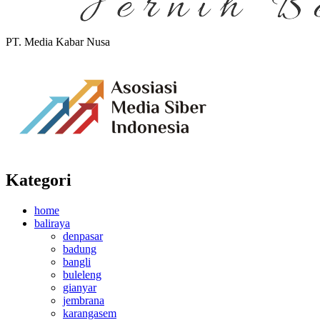
PT. Media Kabar Nusa
Kategori
home
baliraya
denpasar
badung
bangli
buleleng
gianyar
jembrana
karangasem