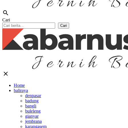
search
Cari
Cari
close
Home
baliraya
denpasar
badung
bangli
buleleng
gianyar
jembrana
karangasem