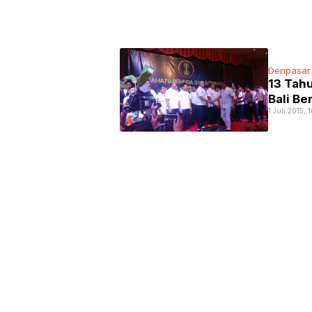
Denpasar
13 Tah
Bali Be
1 Juli 2015,