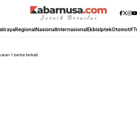
aliraya
Regional
Nasional
Internasional
Ekbis
Iptek
Otomotif
T
kan 1 berita terkait.