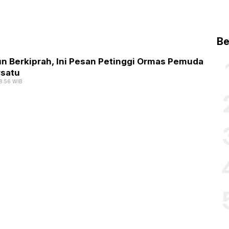
Be
un Berkiprah, Ini Pesan Petinggi Ormas Pemuda
rsatu
 18:56 WIB