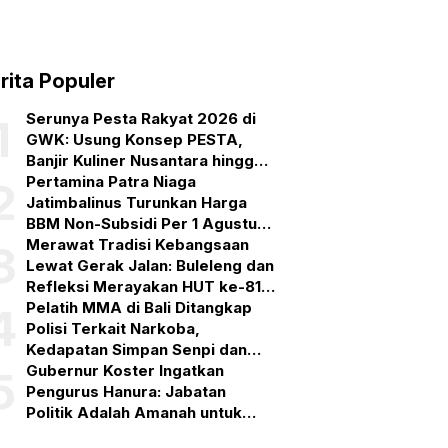
rita Populer
Serunya Pesta Rakyat 2026 di
1
GWK: Usung Konsep PESTA,
Banjir Kuliner Nusantara hingga
Pesta Kembang Api
Pertamina Patra Niaga
2
Jatimbalinus Turunkan Harga
BBM Non-Subsidi Per 1 Agustus
2026
Merawat Tradisi Kebangsaan
3
Lewat Gerak Jalan: Buleleng dan
Refleksi Merayakan HUT ke-81
RI
Pelatih MMA di Bali Ditangkap
4
Polisi Terkait Narkoba,
Kedapatan Simpan Senpi dan
Puluhan Amunisi
Gubernur Koster Ingatkan
5
Pengurus Hanura: Jabatan
Politik Adalah Amanah untuk
Bekerja, Bukan Simbol