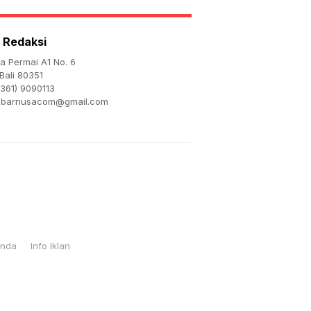
Kehormatan
 Redaksi
ta Permai A1 No. 6
Bali 80351
361) 9090113
abarnusacom@gmail.com
Anda
Info Iklan