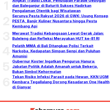
Angkat Tradisi Lokal, Penutupan Parade Gebogan
1
dan Baleganjur di Baturiti Sukses Hadirkan
Pengalaman Otentik bagi Wisatawan
Serunya Pesta Rakyat 2026 di GWK: Usung Konsep
2
PESTA, Banjir Kuliner Nusantara hingga Pesta
Kembang Api
3
Merawat Tradisi Kebangsaan Lewat Gerak Jalan:
Buleleng dan Refleksi Merayakan HUT ke-81 RI
Pelatih MMA di Bali Ditangkap Polisi Terkait
4
Narkoba, Kedapatan Simpan Senpi dan Puluhan
Amunisi
Gubernur Koster Ingatkan Pengurus Hanura:
5
Jabatan Politik Adalah Amanah untuk Bekerja,
Bukan Simbol Kehormatan
Tekan Risiko Infeksi Parasit pada Hewan, KKN UGM
6
Kembara Tegallalang Dorong Kesadaran One Health
di Gianyar