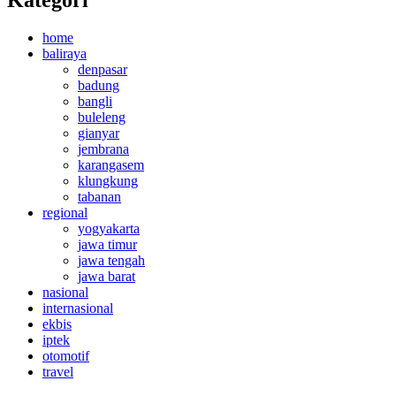
Kategori
home
baliraya
denpasar
badung
bangli
buleleng
gianyar
jembrana
karangasem
klungkung
tabanan
regional
yogyakarta
jawa timur
jawa tengah
jawa barat
nasional
internasional
ekbis
iptek
otomotif
travel