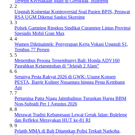
Terjepit Kecelakaan Maut di Gerokgak, Buleleng
2
Unggah Komentar Kontroversial Soal Pasien BPJS, Perawat
RSA UGM Dikenai Sanksi Skorsing
3
Polsek Gamping Ringkus Sindikat Curanmor Lintas Provinsi
Spesialis Mobil Gran Max
4
Wamen Diktisaintek: Penyerapan Kerja Vokasi Ungguli S1,
Tembus 77 Persen
5
Menembus Pesona Tersembunyi Bali: Honda ADV160
Pasrahkan Ketangguhan di “Jelajah 2 Alam”
6
Serunya Pesta Rakyat 2026 di GWK: Usung Konsep
PESTA, Banjir Kuliner Nusantara hingga Pesta Kembang
Api
7
Pertamina Patra Niaga Jatimbalinus Turunkan Harga BBM
Non-Subsidi Per 1 Agustus 2026
8
Merawat Tradisi Kebangsaan Lewat Gerak Jalan: Buleleng
dan Refleksi Merayakan HUT ke-81 RI
9
Pelatih MMA di Bali Ditangkap Polisi Terkait Narkoba,