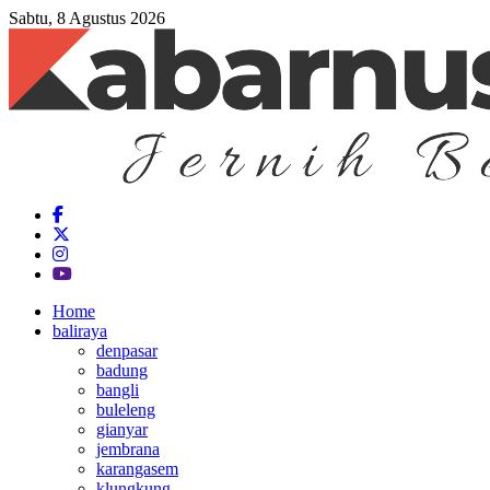
Sabtu, 8 Agustus 2026
Home
baliraya
denpasar
badung
bangli
buleleng
gianyar
jembrana
karangasem
klungkung