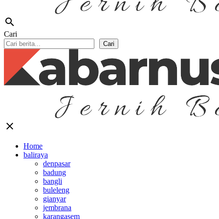
search
Cari
Cari
close
Home
baliraya
denpasar
badung
bangli
buleleng
gianyar
jembrana
karangasem