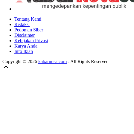
Tentang Kami
Redaksi
Pedoman Siber
Disclaimer
Kebijakan Privasi
Karya Anda
Info Iklan
Copyright © 2026
kabarnusa.com
- All Rights Reserved
arrow_upward