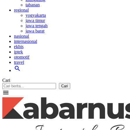
tabanan
regional
yogyakarta
jawa timur
jawa tengah
jawa barat
nasional
internasional
ekbis
iptek
otomotif
travel
search
Cari
Cari
menu