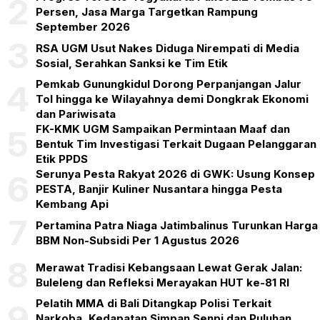
2
Persen, Jasa Marga Targetkan Rampung
September 2026
3
RSA UGM Usut Nakes Diduga Nirempati di Media
Sosial, Serahkan Sanksi ke Tim Etik
Pemkab Gunungkidul Dorong Perpanjangan Jalur
4
Tol hingga ke Wilayahnya demi Dongkrak Ekonomi
dan Pariwisata
FK-KMK UGM Sampaikan Permintaan Maaf dan
5
Bentuk Tim Investigasi Terkait Dugaan Pelanggaran
Etik PPDS
Serunya Pesta Rakyat 2026 di GWK: Usung Konsep
6
PESTA, Banjir Kuliner Nusantara hingga Pesta
Kembang Api
7
Pertamina Patra Niaga Jatimbalinus Turunkan Harga
BBM Non-Subsidi Per 1 Agustus 2026
8
Merawat Tradisi Kebangsaan Lewat Gerak Jalan:
Buleleng dan Refleksi Merayakan HUT ke-81 RI
Pelatih MMA di Bali Ditangkap Polisi Terkait
9
Narkoba, Kedapatan Simpan Senpi dan Puluhan