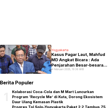
Yogyakarta
Kasus Pagar Laut, Mahfud
MD Angkat Bicara : Ada
Penjarahan Besar-besaran
4 Februari 2025, 19:36 WIB
oleh Oligarki
Berita Populer
Kolaborasi Coca-Cola dan M Mart Luncurkan
1
Program ‘Recycle Me’ di Kuta, Dorong Ekosistem
Daur Ulang Kemasan Plastik
Progres Tol Solo-Yogyakarta Paket 2.2 Tembus 75