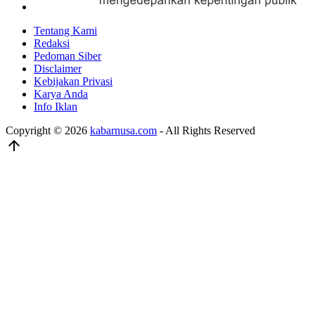
Tentang Kami
Redaksi
Pedoman Siber
Disclaimer
Kebijakan Privasi
Karya Anda
Info Iklan
Copyright © 2026
kabarnusa.com
- All Rights Reserved
arrow_upward