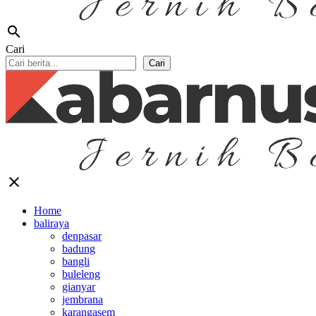
search
Cari
Cari
close
Home
baliraya
denpasar
badung
bangli
buleleng
gianyar
jembrana
karangasem