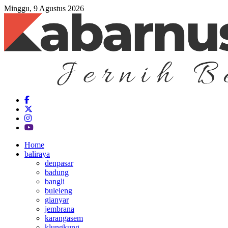
Minggu, 9 Agustus 2026
Home
baliraya
denpasar
badung
bangli
buleleng
gianyar
jembrana
karangasem
klungkung