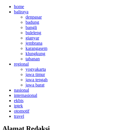
home
baliraya
denpasar
badung
bangli
buleleng
gianyar
jembrana
karangasem
klungkung
tabanan
regional
yogyakarta
jawa timur
jawa tengah
jawa barat
nasional
internasional
ekbis
iptek
otomotif
travel
Alamat Redaksi