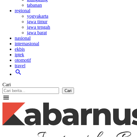
tabanan
regional
yogyakarta
jawa timur
jawa tengah
jawa barat
nasional
internasional
ekbis
iptek
otomotif
travel
search
Cari
Cari
menu